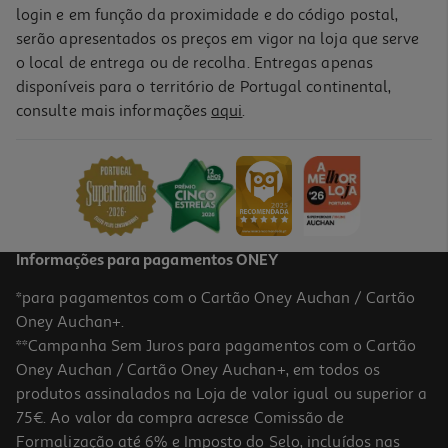
login e em função da proximidade e do código postal,
serão apresentados os preços em vigor na loja que serve
o local de entrega ou de recolha. Entregas apenas
disponíveis para o território de Portugal continental,
consulte mais informações
aqui
.
Informações para pagamentos ONEY
*para pagamentos com o Cartão Oney Auchan / Cartão
Oney Auchan+.
**Campanha Sem Juros para pagamentos com o Cartão
Oney Auchan / Cartão Oney Auchan+, em todos os
produtos assinalados na Loja de valor igual ou superior a
75€. Ao valor da compra acresce Comissão de
Formalização até 6% e Imposto do Selo, incluídos nas