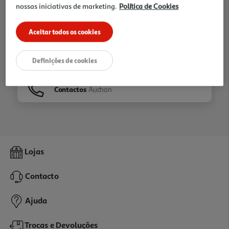
nossas iniciativas de marketing.
Política de Cookies
Ir para
Homepage
Aceitar todos os cookies
Veja os nossos
Folhetos
Definições de cookies
Contactos
Auchan
Lojas
Contacto
Ajuda
Trocas e Devoluções