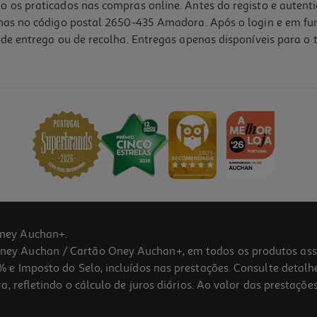
o os praticados nas compras online. Antes do registo e autent
lhas no código postal 2650-435 Amadora. Após o login e em fu
de entrega ou de recolha. Entregas apenas disponíveis para o t
ney Auchan+.
 Auchan / Cartão Oney Auchan+, em todos os produtos assina
 e Imposto do Selo, incluídos nas prestações. Consulte detal
 refletindo o cálculo de juros diários. Ao valor das prestações