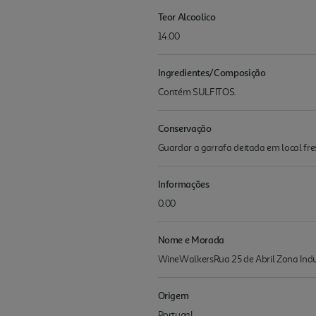
Teor Alcoolico
14.00
Ingredientes/Composição
Contém SULFITOS.
Conservação
Guardar a garrafa deitada em local fres
Informações
0.00
Nome e Morada
WineWalkersRua 25 de Abril Zona Indus
Origem
Portugal