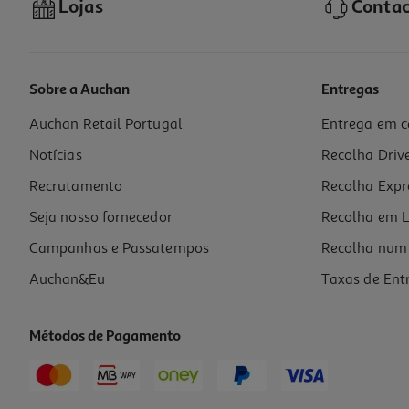
Lojas
Contac
Sobre a Auchan
Entregas
Auchan Retail Portugal
Entrega em c
Vinho Tinto Raio De Luz Douro 0.75l
Notícias
Recolha Driv
17.93 €/Lt
Recrutamento
Recolha Expr
13,45 €
Seja nosso fornecedor
Recolha em L
Campanhas e Passatempos
Recolha num 
Auchan&Eu
Taxas de Ent
Métodos de Pagamento