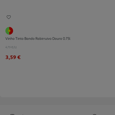
Vinho Tinto Bando Rabirruivo Douro 0.75l
4.79 €/Lt
3,59 €