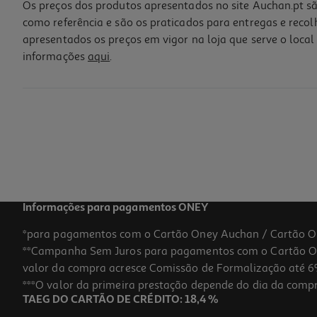
Os preços dos produtos apresentados no site Auchan.pt sã
como referência e são os praticados para entregas e reco
apresentados os preços em vigor na loja que serve o local 
informações
aqui
.
Vinho Tinto Pôpa History Douro 0.75l
10.65 €/Lt
7,99 €
Informações para pagamentos ONEY
*para pagamentos com o Cartão Oney Auchan / Cartão O
**Campanha Sem Juros para pagamentos com o Cartão Oney
valor da compra acresce Comissão de Formalização até 6%
***O valor da primeira prestação depende do dia da compra,
TAEG DO CARTÃO DE CRÉDITO: 18,4 %