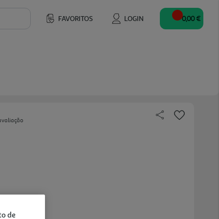
FAVORITOS
LOGIN
0,00 €
avaliação
to de