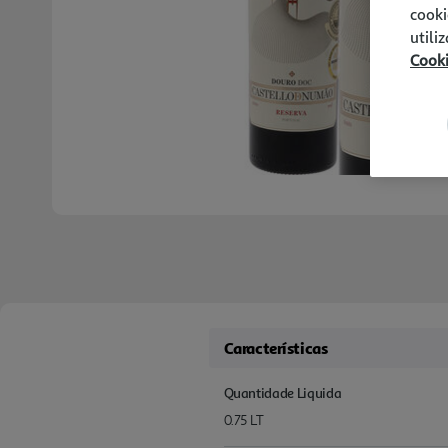
cooki
utili
Cook
Características
Quantidade Liquida
0.75 LT