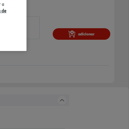
r a
a de
adicionar