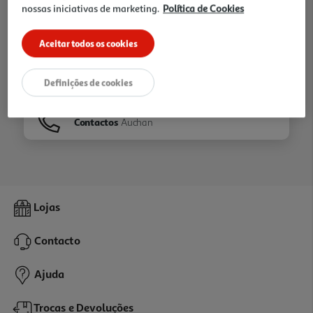
nossas iniciativas de marketing.
Política de Cookies
Ir para
Homepage
Aceitar todos os cookies
Veja os nossos
Folhetos
Definições de cookies
Contactos
Auchan
Lojas
Contacto
Ajuda
Trocas e Devoluções