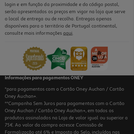
login e em função da proximidade e do código postal,
serão apresentados os preços em vigor na loja que serve
o local de entrega ou de recolha. Entregas apenas
disponíveis para o território de Portugal continental,
consulte mais informações
aqui
.
Informações para pagamentos ONEY
*para pagamentos com o Cartão Oney Auchan / Cartão
Oney Auchan+.
**Campanha Sem Juros para pagamentos com o Cartão
Oney Auchan / Cartão Oney Auchan+, em todos os
produtos assinalados na Loja de valor igual ou superior a
75€. Ao valor da compra acresce Comissão de
Formalização até 6% e Imposto do Selo, incluídos nas