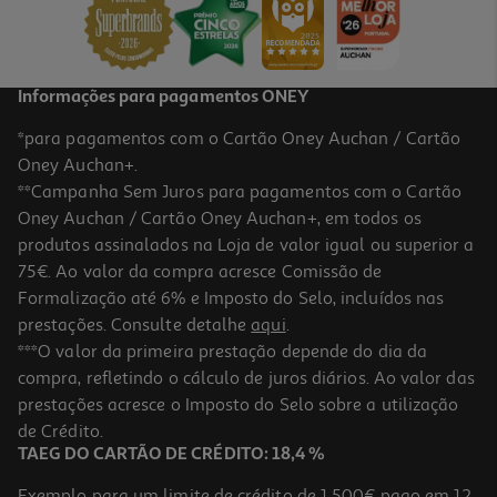
4,99 €
Informações para pagamentos ONEY
*para pagamentos com o Cartão Oney Auchan / Cartão
Oney Auchan+.
**Campanha Sem Juros para pagamentos com o Cartão
Oney Auchan / Cartão Oney Auchan+, em todos os
produtos assinalados na Loja de valor igual ou superior a
75€. Ao valor da compra acresce Comissão de
Formalização até 6% e Imposto do Selo, incluídos nas
prestações. Consulte detalhe
aqui
.
5.0
(1)
Vinho Tinto Casaleiro Reserva Syrah Tejo 0.75l
***O valor da primeira prestação depende do dia da
compra, refletindo o cálculo de juros diários. Ao valor das
7.99 €/Lt
prestações acresce o Imposto do Selo sobre a utilização
5,99 €
de Crédito.
TAEG DO CARTÃO DE CRÉDITO: 18,4 %
Exemplo para um limite de crédito de 1.500€ pago em 12