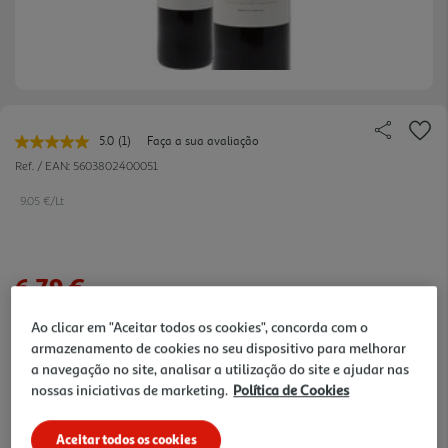
5.0
(1)
Faça a sua avaliação
Leu
uma
Ref. / EAN:
5603802400051
avaliação.
Link
9.05 €/Lt
para
a
mesma
página.
6,79 €
Ao clicar em "Aceitar todos os cookies", concorda com o
Notas de preparação
armazenamento de cookies no seu dispositivo para melhorar
a navegação no site, analisar a utilização do site e ajudar nas
nossas iniciativas de marketing.
Política de Cookies
Aceitar todos os cookies