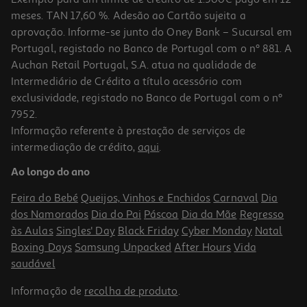
meses. TAN 17,60 %. Adesão ao Cartão sujeita a
aprovação. Informe-se junto do Oney Bank – Sucursal em
Portugal, registado no Banco de Portugal com o nº 881. A
Auchan Retail Portugal, S.A. atua na qualidade de
Intermediário de Crédito a título acessório com
exclusividade, registado no Banco de Portugal com o nº
7952.
Informação referente à prestação de serviços de
5.0
(1)
intermediação de crédito,
aqui
.
Vinho Tinto Terras Cartaxo Clássico Doc Tejo 0.75l
Ao longo do ano
5.32 €/Lt
Feira do Bebé
Queijos, Vinhos e Enchidos
Carnaval
Dia
3,99 €
dos Namorados
Dia do Pai
Páscoa
Dia da Mãe
Regresso
às Aulas
Singles' Day
Black Friday
Cyber Monday
Natal
Boxing Days
Samsung Unpacked
After Hours
Vida
saudável
Informação de
recolha de produto
.