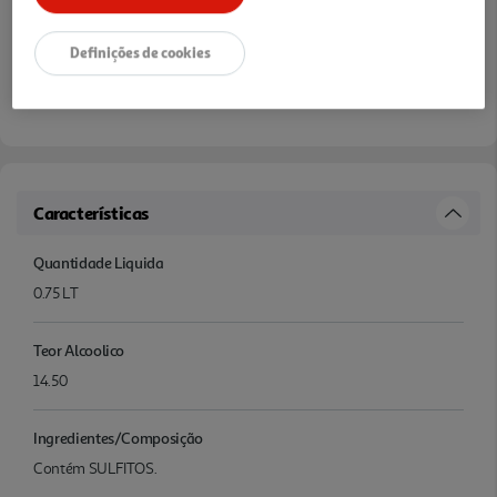
Definições de cookies
Características
Quantidade Liquida
0.75 LT
Teor Alcoolico
14.50
Ingredientes/Composição
Contém SULFITOS.