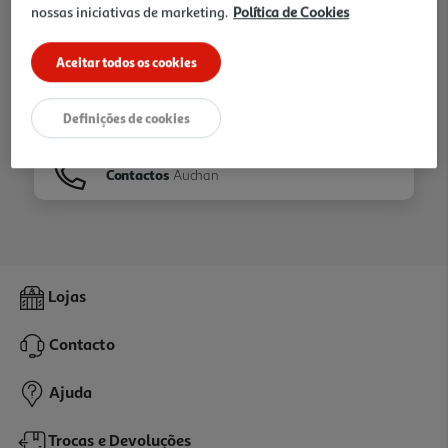
nossas iniciativas de marketing.
Política de Cookies
Ir para
Homepage
Aceitar todos os cookies
Veja os nossos
Folhetos
Definições de cookies
Contactos
Auchan
Lojas
Contacto
Ajuda
Trocas e Devoluções