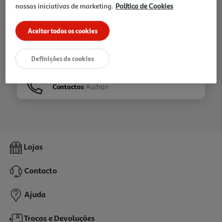
nossas iniciativas de marketing.
Política de Cookies
Ir para
Homepage
Aceitar todos os cookies
Veja os nossos
Folhetos
Definições de cookies
Contactos
Auchan
Lojas
Contacto
Ajuda
Trocas e Devoluções