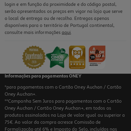
login e em função da proximidade e do código postal,
serão apresentados os preços em vigor na loja que serve
o local de entrega ou de recolha. Entregas apenas
disponíveis para o território de Portugal continental,
consulte mais informações
aqui
.
Informações para pagamentos ONEY
*para pagamentos com o Cartão Oney Auchan / Cartão
Oney Auchan+.
**Campanha Sem Juros para pagamentos com o Cartão
Oney Auchan / Cartão Oney Auchan+, em todos os
produtos assinalados na Loja de valor igual ou superior a
75€. Ao valor da compra acresce Comissão de
Formalização até 6% e Imposto do Selo, incluídos nas