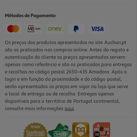
Vinho Tinto Quinta Dos Currais Reserva Beiras 0.75l
13.32 €/Lt
Métodos de Pagamento
9,99 €
Os preços dos produtos apresentados no site Auchan.pt
são os praticados nas compras online. Antes do registo e
autenticação do cliente os preços apresentados servem
apenas como referência e são os praticados para entregas
e recolhas no código postal 2650-435 Amadora. Após o
login e em função da proximidade e do código postal,
serão apresentados os preços em vigor na loja que serve
o local de entrega ou de recolha. Entregas apenas
disponíveis para o território de Portugal continental,
consulte mais informações
aqui
.
Vinho Tinto Almeida Garrett Beiras 0.75l
11.45 €/Lt
8,59 €