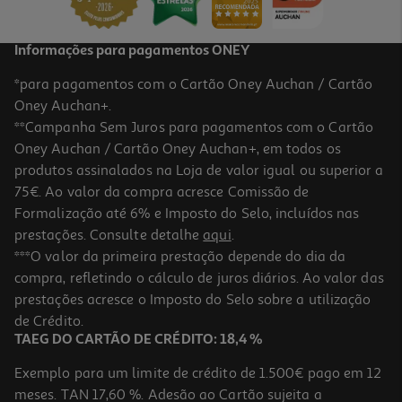
Informações para pagamentos ONEY
*para pagamentos com o Cartão Oney Auchan / Cartão
Oney Auchan+.
**Campanha Sem Juros para pagamentos com o Cartão
Oney Auchan / Cartão Oney Auchan+, em todos os
produtos assinalados na Loja de valor igual ou superior a
75€. Ao valor da compra acresce Comissão de
Formalização até 6% e Imposto do Selo, incluídos nas
prestações. Consulte detalhe
aqui
.
Vinho Tinto Marquês De Belmonte Beira Interior 0.75l
***O valor da primeira prestação depende do dia da
compra, refletindo o cálculo de juros diários. Ao valor das
7.32 €/Lt
prestações acresce o Imposto do Selo sobre a utilização
5,49 €
de Crédito.
TAEG DO CARTÃO DE CRÉDITO: 18,4 %
Exemplo para um limite de crédito de 1.500€ pago em 12
meses. TAN 17,60 %. Adesão ao Cartão sujeita a