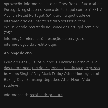
aprovação. Informe-se junto do Oney Bank – Sucursal em
Portugal, registado no Banco de Portugal com o nº 881. A
Auchan Retail Portugal, S.A. atua na qualidade de
Intermediário de Crédito a título acessório com
exclusividade, registado no Banco de Portugal com o nº
7952.
Informação referente à prestação de serviços de
4.0
(1)
intermediação de crédito,
aqui
.
Vinho Tinto Quinta Dos Currais Beiras 0.75l
Ao longo do ano
7.32 €/Lt
Feira do Bebé
Queijos, Vinhos e Enchidos
Carnaval
Dia
5,49 €
dos Namorados
Dia do Pai
Páscoa
Dia da Mãe
Regresso
às Aulas
Singles' Day
Black Friday
Cyber Monday
Natal
Boxing Days
Samsung Unpacked
After Hours
Vida
saudável
Informação de
recolha de produto
.