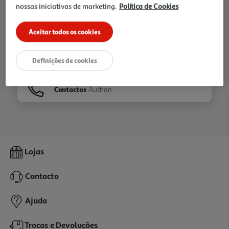
nossas iniciativas de marketing.
Política de Cookies
Ir para
Homepage
Aceitar todos os cookies
Veja os nossos
Folhetos
Definições de cookies
Contactos
Auchan
Lojas
Contacto
Ajuda
Trocas e Devoluções