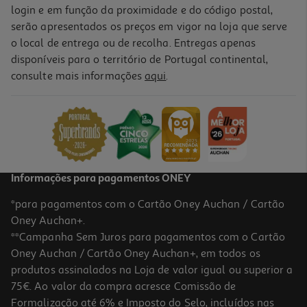
login e em função da proximidade e do código postal,
serão apresentados os preços em vigor na loja que serve
o local de entrega ou de recolha. Entregas apenas
disponíveis para o território de Portugal continental,
consulte mais informações
aqui
.
Informações para pagamentos ONEY
*para pagamentos com o Cartão Oney Auchan / Cartão
Oney Auchan+.
**Campanha Sem Juros para pagamentos com o Cartão
Oney Auchan / Cartão Oney Auchan+, em todos os
produtos assinalados na Loja de valor igual ou superior a
75€. Ao valor da compra acresce Comissão de
Formalização até 6% e Imposto do Selo, incluídos nas