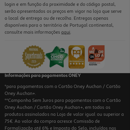
login e em função da proximidade e do código postal,
serão apresentados os preços em vigor na loja que serve
o local de entrega ou de recolha. Entregas apenas
disponíveis para o território de Portugal continental,
consulte mais informações
aqui
.
Informações para pagamentos ONEY
*para pagamentos com o Cartão Oney Auchan / Cartão
Oney Auchan+.
**Campanha Sem Juros para pagamentos com o Cartão
Oney Auchan / Cartão Oney Auchan+, em todos os
produtos assinalados na Loja de valor igual ou superior a
75€. Ao valor da compra acresce Comissão de
Formalização até 6% e Imposto do Selo, incluídos nas