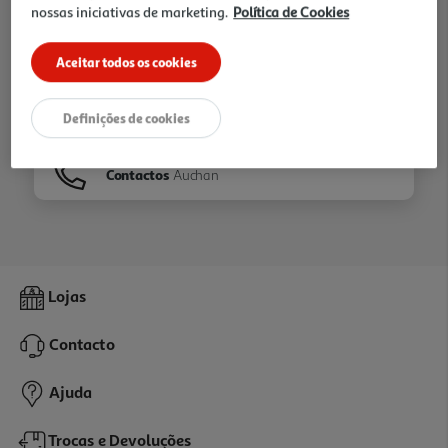
nossas iniciativas de marketing.
Política de Cookies
Ir para
Homepage
Aceitar todos os cookies
Veja os nossos
Folhetos
Definições de cookies
Contactos
Auchan
Lojas
Contacto
Ajuda
Trocas e Devoluções