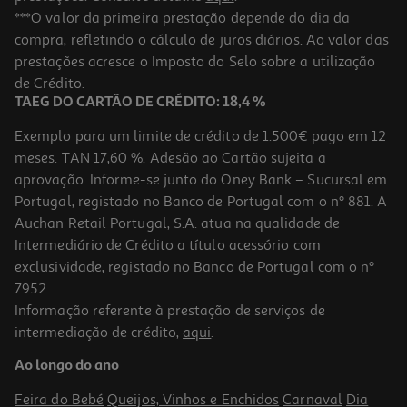
5.0
(1)
Vinho Tinto Piano Reserva Douro 0.75l
***O valor da primeira prestação depende do dia da
compra, refletindo o cálculo de juros diários. Ao valor das
11.99 €/Lt
prestações acresce o Imposto do Selo sobre a utilização
8,99 €
de Crédito.
TAEG DO CARTÃO DE CRÉDITO: 18,4 %
Exemplo para um limite de crédito de 1.500€ pago em 12
meses. TAN 17,60 %. Adesão ao Cartão sujeita a
aprovação. Informe-se junto do Oney Bank – Sucursal em
Portugal, registado no Banco de Portugal com o nº 881. A
Auchan Retail Portugal, S.A. atua na qualidade de
Intermediário de Crédito a título acessório com
exclusividade, registado no Banco de Portugal com o nº
7952.
Informação referente à prestação de serviços de
5.0
(2)
intermediação de crédito,
aqui
.
Vinho Tinto Piano Touriga Nacional Douro 0.75 L
Ao longo do ano
13.85 €/Lt
Feira do Bebé
Queijos, Vinhos e Enchidos
Carnaval
Dia
10,39 €