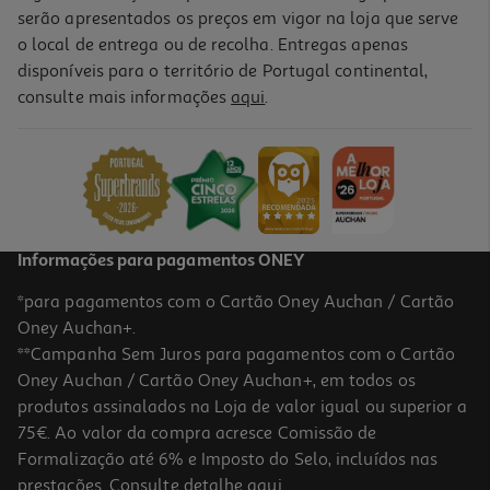
serão apresentados os preços em vigor na loja que serve
o local de entrega ou de recolha. Entregas apenas
disponíveis para o território de Portugal continental,
consulte mais informações
aqui
.
Vinho Tinto Piano 17 Reserva Douro 0.75l
38.67 €/Lt
29,00 €
Informações para pagamentos ONEY
*para pagamentos com o Cartão Oney Auchan / Cartão
Oney Auchan+.
**Campanha Sem Juros para pagamentos com o Cartão
Oney Auchan / Cartão Oney Auchan+, em todos os
produtos assinalados na Loja de valor igual ou superior a
75€. Ao valor da compra acresce Comissão de
Formalização até 6% e Imposto do Selo, incluídos nas
prestações. Consulte detalhe
aqui
.