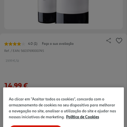
4.0
(1)
Faça a sua avaliação
Leu
uma
Ref. / EAN:
5603769000745
avaliação.
Link
19.99 €/Lt
para
a
mesma
página.
14,99 €
Ao clicar em "Aceitar todos os cookies", concorda com o
Notas de preparação
armazenamento de cookies no seu dispositivo para melhorar
a navegação no site, analisar a utilização do site e ajudar nas
nossas iniciativas de marketing.
Política de Cookies