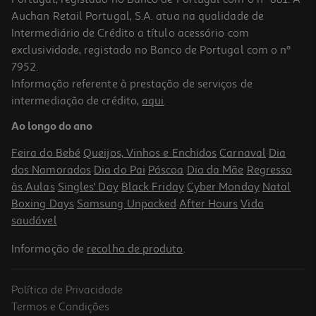
Auchan Retail Portugal, S.A. atua na qualidade de
Intermediário de Crédito a título acessório com
exclusividade, registado no Banco de Portugal com o nº
7952.
Informação referente à prestação de serviços de
intermediação de crédito,
aqui
.
Ao longo do ano
Feira do Bebé
Queijos, Vinhos e Enchidos
Carnaval
Dia
dos Namorados
Dia do Pai
Páscoa
Dia da Mãe
Regresso
às Aulas
Singles' Day
Black Friday
Cyber Monday
Natal
Boxing Days
Samsung Unpacked
After Hours
Vida
saudável
Informação de
recolha de produto
.
Política de Privacidade
Termos e Condições