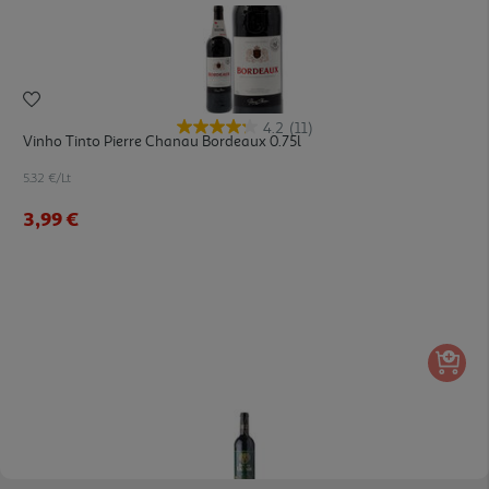
4.2
(11)
Vinho Tinto Pierre Chanau Bordeaux 0.75l
5.32 €/Lt
3,99 €