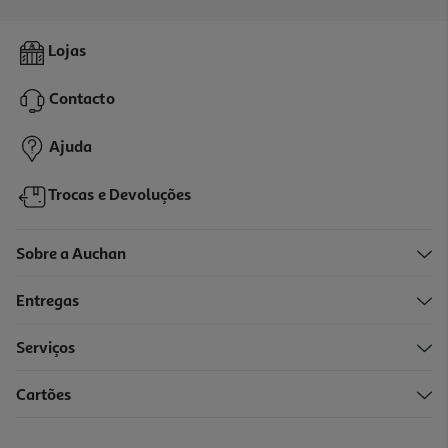
3.0
(1)
Vinho Tinto Barón De Urzande Reserva Tinto 0.75l
Lojas
11.87 €/Lt
Contacto
8,90 €
Ajuda
Trocas e Devoluções
Sobre a Auchan
Entregas
Serviços
Cartões
Vinho Tinto Canti Barolo 0.75l
32.2 €/Lt