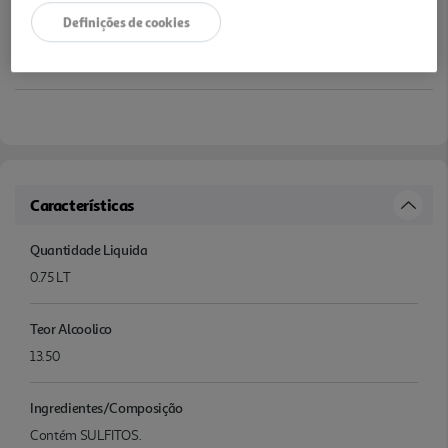
Definições de cookies
Características
Quantidade Liquida
0.75 LT
Teor Alcoolico
13.50
Ingredientes/Composição
Contém SULFITOS.