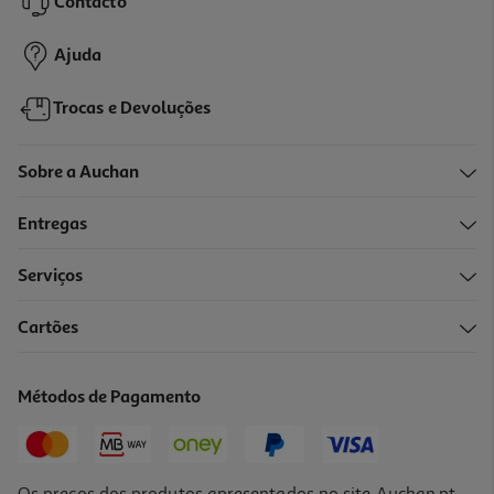
Contacto
26,05 €
Ajuda
Trocas e Devoluções
Sobre a Auchan
Entregas
Serviços
5.0
(1)
Cartões
Vinho Tinto Evel Douro 0.75l
5.99 €/Lt
Métodos de Pagamento
4,49 €