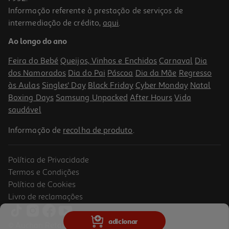
Informação referente à prestação de serviços de
5.0
(1)
intermediação de crédito,
aqui
.
Vinho Tinto Piano Reserva Douro 0.75l
Ao longo do ano
11.99 €/Lt
Feira do Bebé
Queijos, Vinhos e Enchidos
Carnaval
Dia
8,99 €
dos Namorados
Dia do Pai
Páscoa
Dia da Mãe
Regresso
às Aulas
Singles' Day
Black Friday
Cyber Monday
Natal
Boxing Days
Samsung Unpacked
After Hours
Vida
saudável
Informação de
recolha de produto
.
Política de Privacidade
Termos e Condições
Política de Cookies
Livro de reclamações
5.0
(1)
Vinho Tinto Fagote Reserva Douro 0.75l
adicionar
© Auchan Retail Portugal