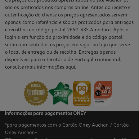
Os preços dos produtos apresentados no site Auchan.pt
são os praticados nas compras online. Antes do registo e
autenticação do cliente os preços apresentados servem
apenas como referência e são os praticados para entregas
e recolhas no código postal 2650-435 Amadora. Após o
login e em função da proximidade e do código postal,
serão apresentados os preços em vigor na loja que serve
o local de entrega ou de recolha. Entregas apenas
disponíveis para o território de Portugal continental,
consulte mais informações
aqui
.
Vinho Tinto Poeira Dusty 0.75l
11.72 €/Lt
8,79 €
Informações para pagamentos ONEY
*para pagamentos com o Cartão Oney Auchan / Cartão
Oney Auchan+.