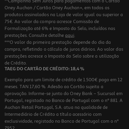
**Campanha Sem Juros para pagamentos com o Cartão
Oney Auchan / Cartão Oney Auchan+, em todos os
-10%
produtos assinalados na Loja de valor igual ou superior a
75€. Ao valor da compra acresce Comissão de
Formalização até 6% e Imposto do Selo, incluídos nas
prestações. Consulte detalhe
aqui
.
4.5
(2)
Vinho Tinto Seixedo Reserva Tras Os Montes 0.75l
***O valor da primeira prestação depende do dia da
compra, refletindo o cálculo de juros diários. Ao valor das
5.99 €/Lt
Price reduced from
to
prestações acresce o Imposto do Selo sobre a utilização
4,99 €
4,49 €
de Crédito.
Promoção
TAEG DO CARTÃO DE CRÉDITO: 18,4 %
Exemplo para um limite de crédito de 1.500€ pago em 12
meses. TAN 17,60 %. Adesão ao Cartão sujeita a
aprovação. Informe-se junto do Oney Bank – Sucursal em
Portugal, registado no Banco de Portugal com o nº 881. A
Auchan Retail Portugal, S.A. atua na qualidade de
Intermediário de Crédito a título acessório com
exclusividade, registado no Banco de Portugal com o nº
7952.