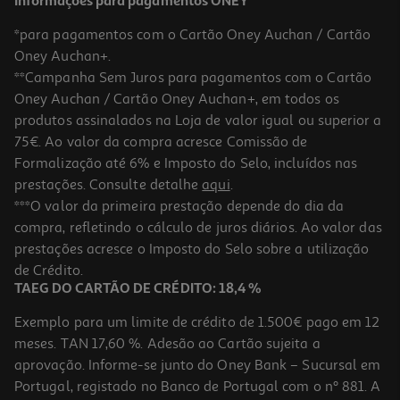
Informações para pagamentos ONEY
*para pagamentos com o Cartão Oney Auchan / Cartão
Oney Auchan+.
**Campanha Sem Juros para pagamentos com o Cartão
Oney Auchan / Cartão Oney Auchan+, em todos os
produtos assinalados na Loja de valor igual ou superior a
75€. Ao valor da compra acresce Comissão de
Formalização até 6% e Imposto do Selo, incluídos nas
prestações. Consulte detalhe
aqui
.
3.8
(4)
Vinho Tinto Terras De Alleu Bag In Box 5l
***O valor da primeira prestação depende do dia da
compra, refletindo o cálculo de juros diários. Ao valor das
1.6 €/Lt
prestações acresce o Imposto do Selo sobre a utilização
7,99 €
de Crédito.
TAEG DO CARTÃO DE CRÉDITO: 18,4 %
Exemplo para um limite de crédito de 1.500€ pago em 12
meses. TAN 17,60 %. Adesão ao Cartão sujeita a
aprovação. Informe-se junto do Oney Bank – Sucursal em
Portugal, registado no Banco de Portugal com o nº 881. A