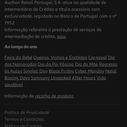
Auchan Retail Portugal, S.A. atua na qualidade de
Intermediário de Crédito a título acessório com
exclusividade, registado no Banco de Portugal com o nº
7952.
Informação referente à prestação de serviços de
4.0
(5)
intermediação de crédito,
aqui
.
Vinho Tinto Adega Camolas Bag In Box 5l
Ao longo do ano
1.8 €/Lt
Feira do Bebé
Queijos, Vinhos e Enchidos
Carnaval
Dia
8,99 €
dos Namorados
Dia do Pai
Páscoa
Dia da Mãe
Regresso
às Aulas
Singles' Day
Black Friday
Cyber Monday
Natal
Boxing Days
Samsung Unpacked
After Hours
Vida
saudável
Informação de
recolha de produto
.
Política de Privacidade
-30%
Termos e Condições
Política de Cookies