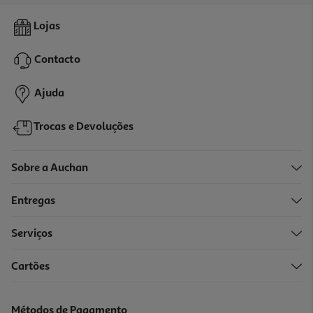
4.0
(1)
Vinho Tinto Valflor Bag In Box 5l
Lojas
1.89 €/Lt
Contacto
9,45 €
Ajuda
Trocas e Devoluções
Sobre a Auchan
Entregas
Serviços
5.0
(1)
Cartões
Vinho Tinto Lezíria Bag In Box 5l
1.9 €/Lt
Métodos de Pagamento