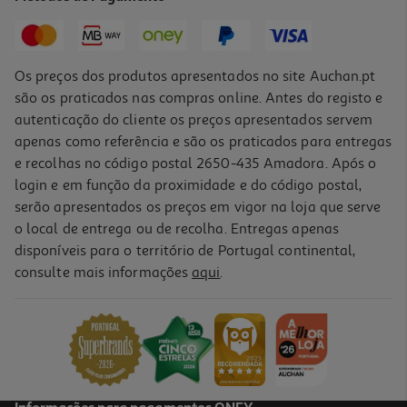
9,49 €
Os preços dos produtos apresentados no site Auchan.pt
são os praticados nas compras online. Antes do registo e
autenticação do cliente os preços apresentados servem
apenas como referência e são os praticados para entregas
e recolhas no código postal 2650-435 Amadora. Após o
login e em função da proximidade e do código postal,
serão apresentados os preços em vigor na loja que serve
o local de entrega ou de recolha. Entregas apenas
disponíveis para o território de Portugal continental,
3.0
(2)
consulte mais informações
aqui
.
Vinho Tinto Monte Seco Bag In Box 5l
1.4 €/Lt
6,99 €