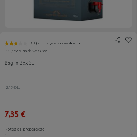
3.0
(2)
Faça a sua avaliação
Leu
2
Ref. / EAN:
5604098010955
avaliações.
Link
Bag in Box 3L
para
a
mesma
página.
2.45 €/Lt
7,35 €
Notas de preparação