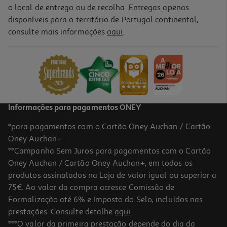
o local de entrega ou de recolha. Entregas apenas
disponíveis para o território de Portugal continental,
consulte mais informações
aqui
.
Vinho Tinto Bota Velha Superior Douro 0.75 L
7.05 €/Lt
5,29 €
Informações para pagamentos ONEY
*para pagamentos com o Cartão Oney Auchan / Cartão
Oney Auchan+.
**Campanha Sem Juros para pagamentos com o Cartão
Oney Auchan / Cartão Oney Auchan+, em todos os
produtos assinalados na Loja de valor igual ou superior a
75€. Ao valor da compra acresce Comissão de
Formalização até 6% e Imposto do Selo, incluídos nas
prestações. Consulte detalhe
aqui
.
4.0
(1)
Vinho Tinto Quintela Reserva Douro 0.75 L
***O valor da primeira prestação depende do dia da