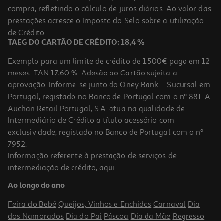
compra, refletindo o cálculo de juros diários. Ao valor das
10.25 €/Lt
prestações acresce o Imposto do Selo sobre a utilização
7,69 €
de Crédito.
TAEG DO CARTÃO DE CRÉDITO: 18,4 %
Exemplo para um limite de crédito de 1.500€ pago em 12
meses. TAN 17,60 %. Adesão ao Cartão sujeita a
aprovação. Informe-se junto do Oney Bank – Sucursal em
Portugal, registado no Banco de Portugal com o nº 881. A
Auchan Retail Portugal, S.A. atua na qualidade de
Intermediário de Crédito a título acessório com
exclusividade, registado no Banco de Portugal com o nº
7952.
Informação referente à prestação de serviços de
intermediação de crédito,
aqui
.
Vinho Tinto Quinta Do Portal Colheita Douro 0.75l
Ao longo do ano
16.52 €/Lt
Feira do Bebé
Queijos, Vinhos e Enchidos
Carnaval
Dia
12,39 €
dos Namorados
Dia do Pai
Páscoa
Dia da Mãe
Regresso