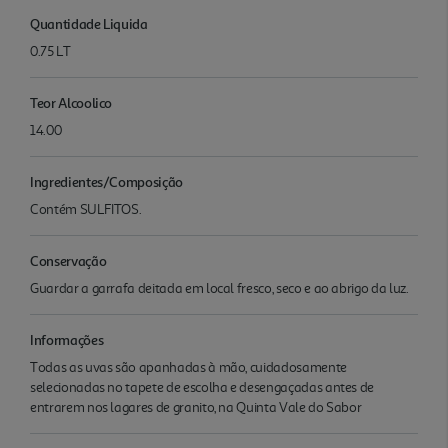
Quantidade Liquida
0.75 LT
Teor Alcoolico
14.00
Ingredientes/Composição
Contém SULFITOS.
Conservação
Guardar a garrafa deitada em local fresco, seco e ao abrigo da luz.
Informações
Todas as uvas são apanhadas à mão, cuidadosamente
selecionadas no tapete de escolha e desengaçadas antes de
entrarem nos lagares de granito, na Quinta Vale do Sabor