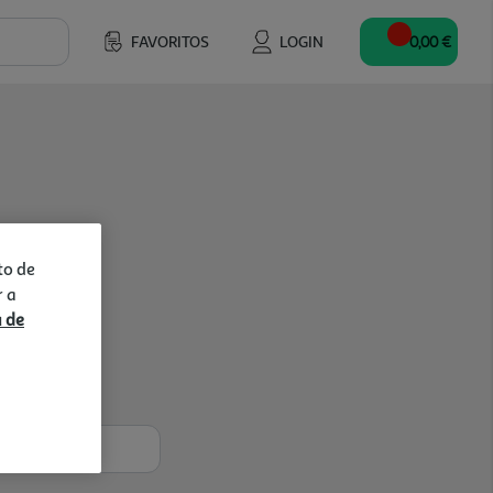
FAVORITOS
LOGIN
0,00 €
to de
r a
a de