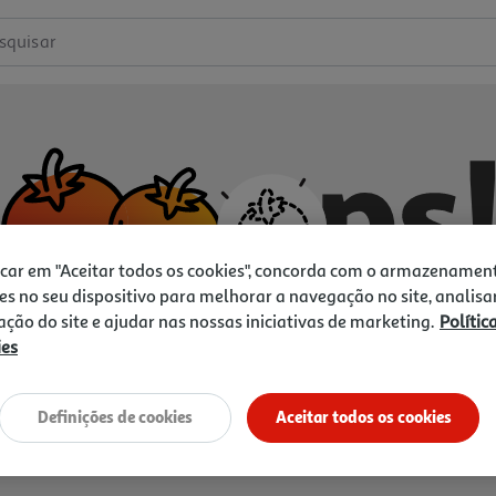
squisar
icar em "Aceitar todos os cookies", concorda com o armazenamen
es no seu dispositivo para melhorar a navegação no site, analisa
zação do site e ajudar nas nossas iniciativas de marketing.
Polític
ies
Não temos o que procura.
Vamos tentar de novo?
Definições de cookies
Aceitar todos os cookies