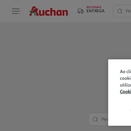
RESERVAR
ENTREGA
Pe
Ao cl
cooki
utili
Cook