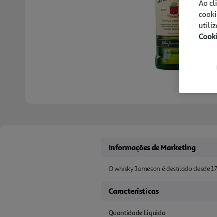
Ao cl
cooki
utili
Cook
Informações de Marketing
O whisky Jameson é destilado desde 178
Características
Quantidade Liquida