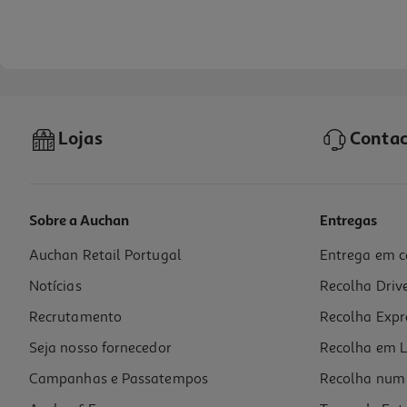
Lojas
Contac
Sobre a Auchan
Entregas
Auchan Retail Portugal
Entrega em c
Whisky Jameson Caskmates Stout 0.70l
Notícias
Recolha Driv
41.41 €/Lt
Recrutamento
Recolha Expr
28,99 €
Seja nosso fornecedor
Recolha em L
Campanhas e Passatempos
Recolha num 