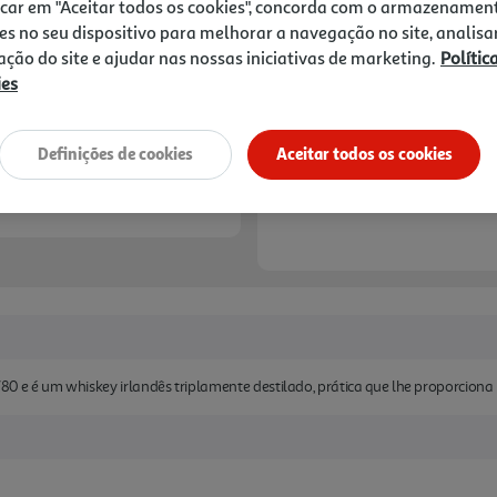
22,79 €
icar em "Aceitar todos os cookies", concorda com o armazenamen
es no seu dispositivo para melhorar a navegação no site, analisa
zação do site e ajudar nas nossas iniciativas de marketing.
Polític
Notas de preparação
ies
Definições de cookies
Aceitar todos os cookies
0 e é um whiskey irlandês triplamente destilado, prática que lhe proporciona