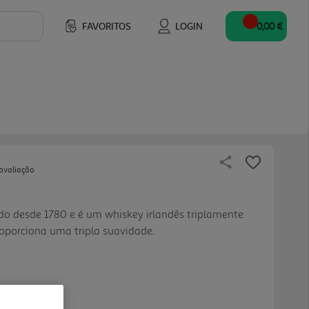
FAVORITOS
LOGIN
0,00 €
avaliação
do desde 1780 e é um whiskey irlandês triplamente
roporciona uma tripla suavidade.