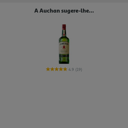
A Auchan sugere-lhe...
4.9
(19)