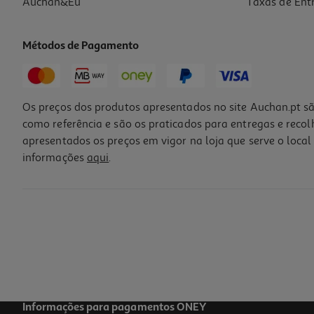
Auchan&Eu
Taxas de Ent
Métodos de Pagamento
Os preços dos produtos apresentados no site Auchan.pt sã
como referência e são os praticados para entregas e reco
apresentados os preços em vigor na loja que serve o local 
informações
aqui
.
Whisky Jameson Velho Black Barrel 0.70l
49.99 €/Lt
34,99 €
Informações para pagamentos ONEY