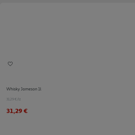
Whisky Jameson 1l
31.29 €/Lt
31,29 €