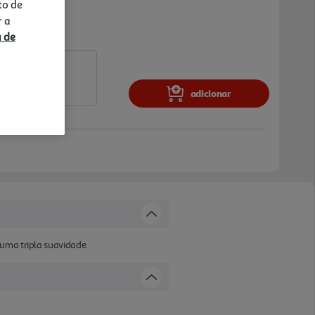
to de
r a
a de
adicionar
 uma tripla suavidade.