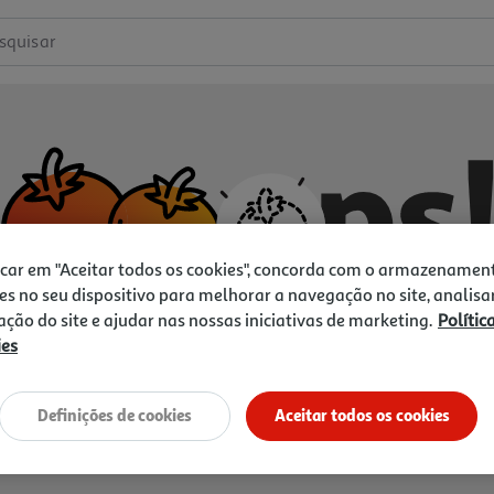
squisar
icar em "Aceitar todos os cookies", concorda com o armazenamen
es no seu dispositivo para melhorar a navegação no site, analisa
zação do site e ajudar nas nossas iniciativas de marketing.
Polític
ies
Não temos o que procura.
Vamos tentar de novo?
Definições de cookies
Aceitar todos os cookies