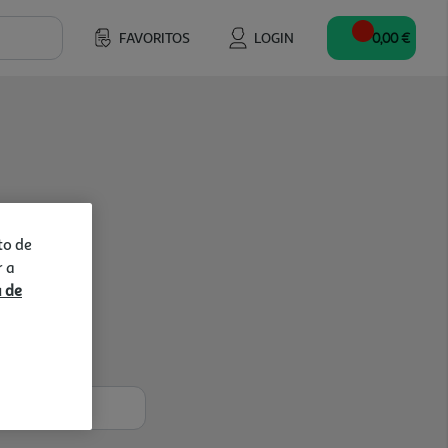
FAVORITOS
LOGIN
0,00 €
to de
r a
a de