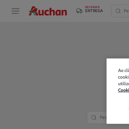
RESERVAR
ENTREGA
Pe
Ao cl
cooki
utili
Cook