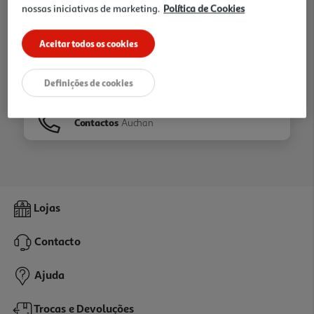
nossas iniciativas de marketing.
Política de Cookies
Ir para
Homepage
Aceitar todos os cookies
Veja os nossos
Folhetos
Definições de cookies
Contactos
Auchan
Lojas
Contacto
Ajuda
Trocas e Devoluções