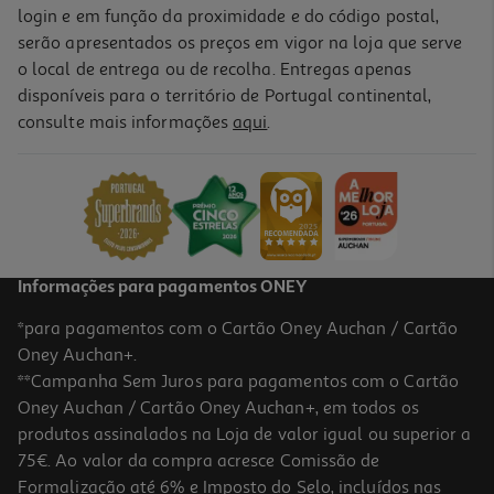
login e em função da proximidade e do código postal,
serão apresentados os preços em vigor na loja que serve
o local de entrega ou de recolha. Entregas apenas
disponíveis para o território de Portugal continental,
consulte mais informações
aqui
.
Informações para pagamentos ONEY
*para pagamentos com o Cartão Oney Auchan / Cartão
Oney Auchan+.
**Campanha Sem Juros para pagamentos com o Cartão
Oney Auchan / Cartão Oney Auchan+, em todos os
produtos assinalados na Loja de valor igual ou superior a
75€. Ao valor da compra acresce Comissão de
Formalização até 6% e Imposto do Selo, incluídos nas