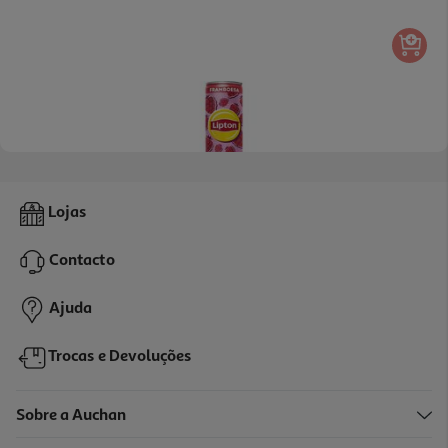
Ice Tea Lipton Framboesa 0.25l (sdr)
Lojas
3.56 €/Lt
Contacto
0,89 €
+0,10 € Depósito
Ajuda
Trocas e Devoluções
Sobre a Auchan