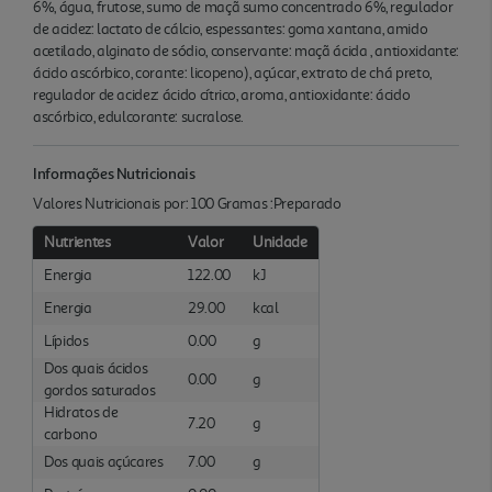
6%, água, frutose, sumo de maçã sumo concentrado 6%, regulador
de acidez: lactato de cálcio, espessantes: goma xantana, amido
acetilado, alginato de sódio, conservante: maçã ácida , antioxidante:
ácido ascórbico, corante: licopeno), açúcar, extrato de chá preto,
regulador de acidez: ácido cítrico, aroma, antioxidante: ácido
ascórbico, edulcorante: sucralose.
Informações Nutricionais
Valores Nutricionais por: 100 Gramas :Preparado
Nutrientes
Valor
Unidade
Energia
122.00
kJ
Energia
29.00
kcal
Lípidos
0.00
g
Dos quais ácidos
0.00
g
gordos saturados
Hidratos de
7.20
g
carbono
Dos quais açúcares
7.00
g