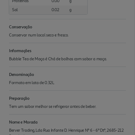
Proteínas
0.00
g
Sal
0.02
g
Conservação
Conservar num local seco e fresco.
Informações
Bubble Tea de Maça é Chá de bolhas com sabor a maça.
Denominação
Formato em lata de 0.32L
Preparação
Tem um sabor melhor se refrigerar antes de beber.
Nome e Morada
Berver Trading, Lda Rua Infante D. Henrique Nº 6 - 6º Dtº, 2685-212