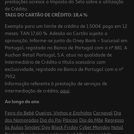
prestações acresce o Imposto do Selo sobre a utilização
de Crédito.
TAEG DO CARTÃO DE CRÉDITO: 18,4 %
Exemplo para um limite de crédito de 1.500€ pago em 12
meses. TAN 17,60 %. Adesão ao Cartão sujeita a
aprovação. Informe-se junto do Oney Bank – Sucursal em
Portugal, registado no Banco de Portugal com o nº 881. A
Auchan Retail Portugal, S.A. atua na qualidade de
Intermediário de Crédito a título acessório com
exclusividade, registado no Banco de Portugal com o nº
7952.
Informação referente à prestação de serviços de
intermediação de crédito,
aqui
.
Ao longo do ano
Feira do Bebé
Queijos, Vinhos e Enchidos
Carnaval
Dia
dos Namorados
Dia do Pai
Páscoa
Dia da Mãe
Regresso
às Aulas
Singles' Day
Black Friday
Cyber Monday
Natal