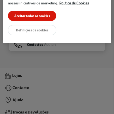
nossas iniciativas de marketing.
Política de Cookies
Ir para
Homepage
Aceitar todos os cookies
Veja os nossos
Folhetos
Definições de cookies
Contactos
Auchan
Lojas
Contacto
Ajuda
Trocas e Devoluções