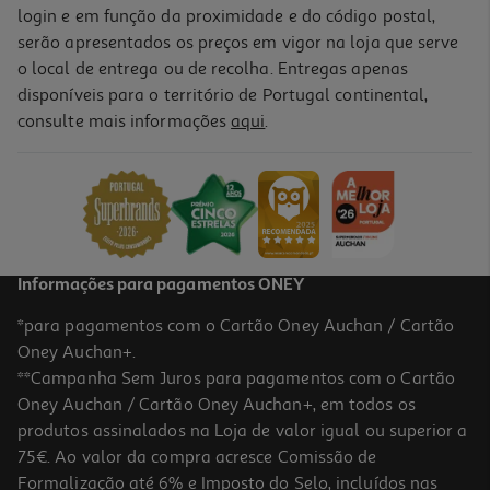
login e em função da proximidade e do código postal,
serão apresentados os preços em vigor na loja que serve
o local de entrega ou de recolha. Entregas apenas
disponíveis para o território de Portugal continental,
consulte mais informações
aqui
.
Informações para pagamentos ONEY
*para pagamentos com o Cartão Oney Auchan / Cartão
Oney Auchan+.
**Campanha Sem Juros para pagamentos com o Cartão
Oney Auchan / Cartão Oney Auchan+, em todos os
produtos assinalados na Loja de valor igual ou superior a
75€. Ao valor da compra acresce Comissão de
Formalização até 6% e Imposto do Selo, incluídos nas