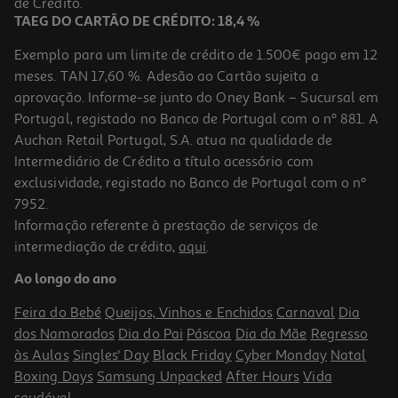
de Crédito.
TAEG DO CARTÃO DE CRÉDITO: 18,4 %
Exemplo para um limite de crédito de 1.500€ pago em 12
meses. TAN 17,60 %. Adesão ao Cartão sujeita a
aprovação. Informe-se junto do Oney Bank – Sucursal em
Portugal, registado no Banco de Portugal com o nº 881. A
Auchan Retail Portugal, S.A. atua na qualidade de
Intermediário de Crédito a título acessório com
exclusividade, registado no Banco de Portugal com o nº
7952.
Informação referente à prestação de serviços de
intermediação de crédito,
aqui
.
Ao longo do ano
Feira do Bebé
Queijos, Vinhos e Enchidos
Carnaval
Dia
dos Namorados
Dia do Pai
Páscoa
Dia da Mãe
Regresso
às Aulas
Singles' Day
Black Friday
Cyber Monday
Natal
Boxing Days
Samsung Unpacked
After Hours
Vida
saudável