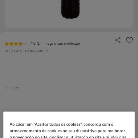
4.0
(1)
Faça a sua avaliação
Leu
uma
Ref. / EAN:
8423453918012
avaliação.
Link
.
para
a
mesma
página.
0.59 €/Lt
0,89 €
+0,10 € Depósito
Ao clicar em "Aceitar todos os cookies", concorda com o
armazenamento de cookies no seu dispositivo para melhorar
Notas de preparação
a navegação no site, analisar a utilização do site e ajudar nas