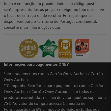
login e em função da proximidade e do código postal,
serão apresentados os preços em vigor na loja que serve
o local de entrega ou de recolha. Entregas apenas
disponíveis para o território de Portugal continental,
consulte mais informações
aqui
.
Informações para pagamentos ONEY
*para pagamentos com o Cartão Oney Auchan / Cartão
Oney Auchan+.
**Campanha Sem Juros para pagamentos com o Cartão
Oney Auchan / Cartão Oney Auchan+, em todos os
produtos assinalados na Loja de valor igual ou superior a
75€. Ao valor da compra acresce Comissão de
Formalização até 6% e Imposto do Selo, incluídos nas