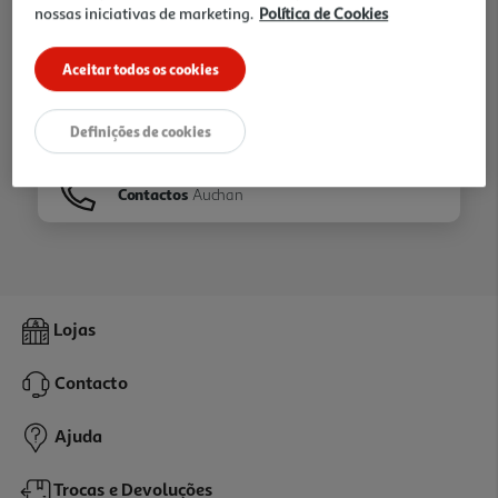
nossas iniciativas de marketing.
Política de Cookies
Ir para
Homepage
Aceitar todos os cookies
Veja os nossos
Folhetos
Definições de cookies
Contactos
Auchan
Lojas
Contacto
Ajuda
Trocas e Devoluções