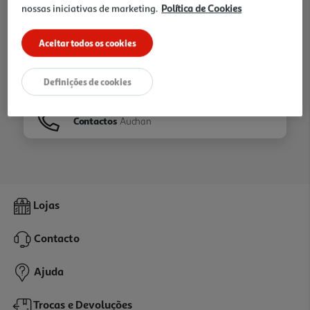
nossas iniciativas de marketing.
Política de Cookies
Ir para
Homepage
Aceitar todos os cookies
Veja os nossos
Folhetos
Definições de cookies
Contactos
Auchan
Lojas
Contacto
Ajuda
Trocas e Devoluções