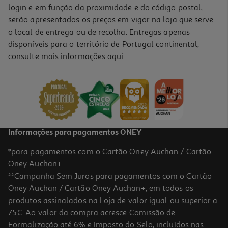
login e em função da proximidade e do código postal,
serão apresentados os preços em vigor na loja que serve
o local de entrega ou de recolha. Entregas apenas
disponíveis para o território de Portugal continental,
consulte mais informações
aqui
.
Informações para pagamentos ONEY
*para pagamentos com o Cartão Oney Auchan / Cartão
Oney Auchan+.
**Campanha Sem Juros para pagamentos com o Cartão
Oney Auchan / Cartão Oney Auchan+, em todos os
produtos assinalados na Loja de valor igual ou superior a
75€. Ao valor da compra acresce Comissão de
Formalização até 6% e Imposto do Selo, incluídos nas