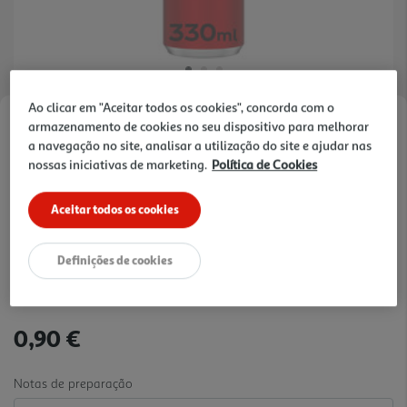
Ao clicar em "Aceitar todos os cookies", concorda com o
armazenamento de cookies no seu dispositivo para melhorar
Faça a sua avaliação
a navegação no site, analisar a utilização do site e ajudar nas
Ref. / EAN:
5449000261557
nossas iniciativas de marketing.
Política de Cookies
Produto de consumo directo, de preferÃªncia
refrigerado. As caracterÃ­sticas organolÃ©pticas do
Aceitar todos os cookies
ver
produto podem estar alteradas apÃ³s o prazo de
mais
validade.
2.73 €/Lt
Definições de cookies
0,90 €
Notas de preparação