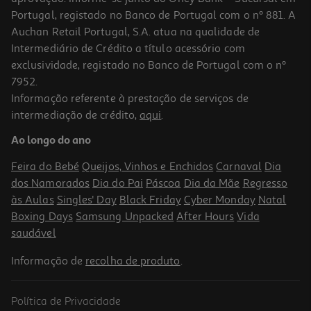
Portugal, registado no Banco de Portugal com o nº 881. A
Auchan Retail Portugal, S.A. atua na qualidade de
Intermediário de Crédito a título acessório com
exclusividade, registado no Banco de Portugal com o nº
7952.
Informação referente à prestação de serviços de
intermediação de crédito,
aqui
.
Ao longo do ano
Feira do Bebé
Queijos, Vinhos e Enchidos
Carnaval
Dia
dos Namorados
Dia do Pai
Páscoa
Dia da Mãe
Regresso
às Aulas
Singles' Day
Black Friday
Cyber Monday
Natal
Boxing Days
Samsung Unpacked
After Hours
Vida
saudável
Informação de
recolha de produto
.
Política de Privacidade