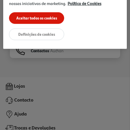
nossas iniciativas de marketing.
Política de Cookies
Ir para
Homepage
Aceitar todos os cookies
Veja os nossos
Folhetos
Definições de cookies
Contactos
Auchan
Lojas
Contacto
Ajuda
Trocas e Devoluções