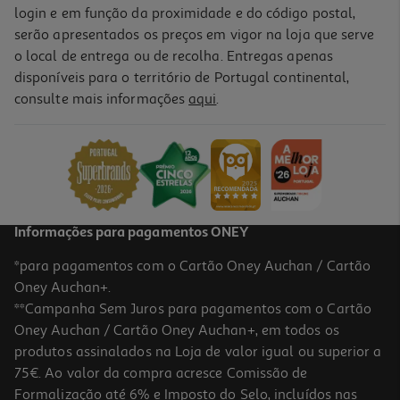
login e em função da proximidade e do código postal,
serão apresentados os preços em vigor na loja que serve
o local de entrega ou de recolha. Entregas apenas
disponíveis para o território de Portugal continental,
consulte mais informações
aqui
.
Informações para pagamentos ONEY
*para pagamentos com o Cartão Oney Auchan / Cartão
Oney Auchan+.
**Campanha Sem Juros para pagamentos com o Cartão
Oney Auchan / Cartão Oney Auchan+, em todos os
produtos assinalados na Loja de valor igual ou superior a
75€. Ao valor da compra acresce Comissão de
Formalização até 6% e Imposto do Selo, incluídos nas