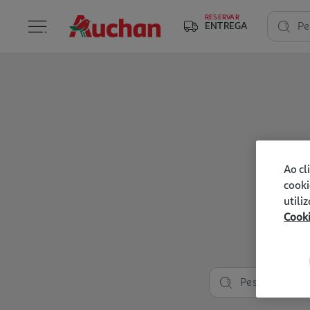
RESERVAR
ENTREGA
Pe
Ao cl
cooki
utili
Cook