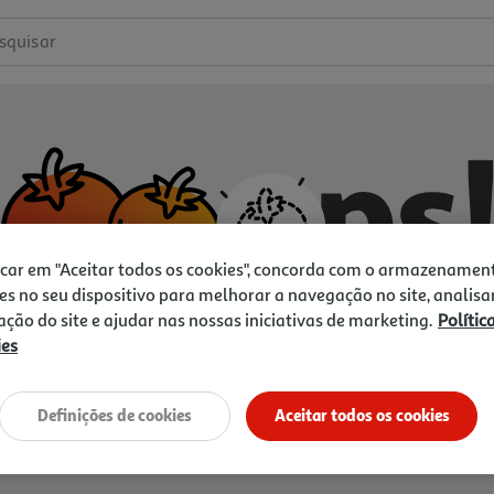
squisar
icar em "Aceitar todos os cookies", concorda com o armazenamen
es no seu dispositivo para melhorar a navegação no site, analisa
zação do site e ajudar nas nossas iniciativas de marketing.
Polític
ies
Não temos o que procura.
Vamos tentar de novo?
Definições de cookies
Aceitar todos os cookies