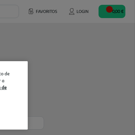
FAVORITOS
LOGIN
0,00 €
to de
r a
a de