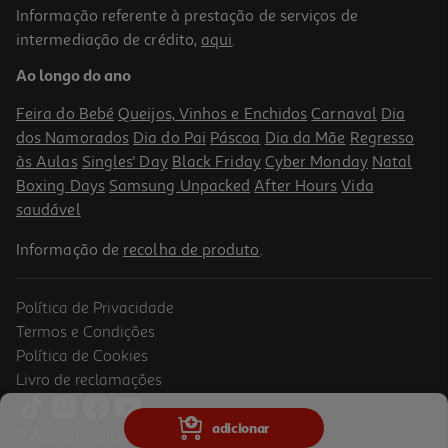
Informação referente à prestação de serviços de
intermediação de crédito,
aqui
.
Refrigerante C/ Gás 7up Lima Limão Zero 4x1.5lt (sdr)
Ao longo do ano
0.92 €/Lt
Feira do Bebé
Queijos, Vinhos e Enchidos
Carnaval
Dia
5,49 €
dos Namorados
Dia do Pai
Páscoa
Dia da Mãe
Regresso
+0,40 € Depósito
às Aulas
Singles' Day
Black Friday
Cyber Monday
Natal
Boxing Days
Samsung Unpacked
After Hours
Vida
saudável
Informação de
recolha de produto
.
Política de Privacidade
Termos e Condições
Política de Cookies
Livro de reclamações
Refrigerante C/ Gás 7up Regular 2x1.75l (sdr)
adicionar
© Auchan Retail Portugal
1.19 €/Lt