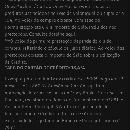
Oney Auchan / Cartão Oney Auchan+, em todos os
produtos assinalados na Loja de valor igual ou superior a
75€. Ao valor da compra acresce Comissão de
Formalização até 6% e Imposto do Selo, incluídos nas
prestações. Consulte detalhe
aqui
.
Refrigerante C/ Gás Sprite 6x0.33l (sdr)
***O valor da primeira prestação depende do dia da
compra, refletindo o cálculo de juros diários. Ao valor das
2.42 €/Lt
prestações acresce o Imposto do Selo sobre a utilização
4,79 €
de Crédito.
+0,60 € Depósito
TAEG DO CARTÃO DE CRÉDITO: 18,4 %
Exemplo para um limite de crédito de 1.500€ pago em 12
meses. TAN 17,60 %. Adesão ao Cartão sujeita a
aprovação. Informe-se junto do Oney Bank – Sucursal em
Portugal, registado no Banco de Portugal com o nº 881. A
Auchan Retail Portugal, S.A. atua na qualidade de
Intermediário de Crédito a título acessório com
exclusividade, registado no Banco de Portugal com o nº
7952.