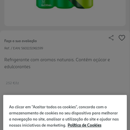
Faça a sua avaliação
Ref. / EAN:
5601151961599
Refrigerante com aromas naturais. Contém açúcar e
edulcorantes
2.52 €/Lt
4,99 €
Ao clicar em "Aceitar todos os cookies", concorda com o
armazenamento de cookies no seu dispositivo para melhorar
+0,60 € Depósito
a navegação no site, analisar a utilização do site e ajudar nas
nossas iniciativas de marketing.
Política de Cookies
Notas de preparação