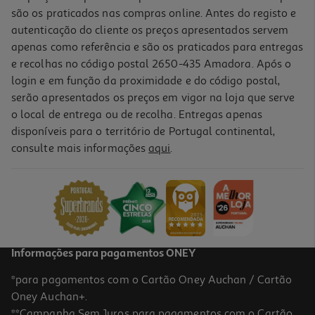
são os praticados nas compras online. Antes do registo e
autenticação do cliente os preços apresentados servem
apenas como referência e são os praticados para entregas
e recolhas no código postal 2650-435 Amadora. Após o
login e em função da proximidade e do código postal,
serão apresentados os preços em vigor na loja que serve
o local de entrega ou de recolha. Entregas apenas
disponíveis para o território de Portugal continental,
consulte mais informações
aqui
.
Refrigerante C/ Gás 7up Zero Pink 1 Lt (sdr)
0.99 €/Lt
0,99 €
+0,10 € Depósito
Informações para pagamentos ONEY
*para pagamentos com o Cartão Oney Auchan / Cartão
Oney Auchan+.
**Campanha Sem Juros para pagamentos com o Cartão