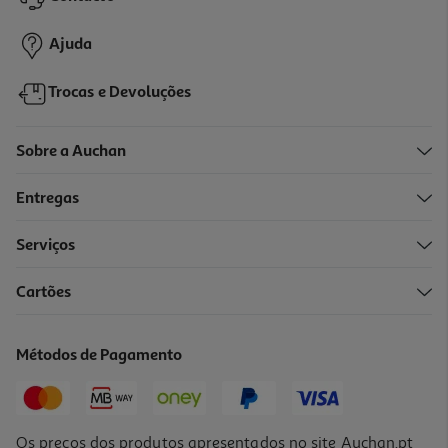
0,99 €
+0,10 € Depósito
Ajuda
Trocas e Devoluções
Sobre a Auchan
Entregas
Serviços
Cartões
Refrigerante C/ Gás 7up Zero Pink Lata 0.33l (sdr)
2.52 €/Lt
Métodos de Pagamento
0,83 €
+0,10 € Depósito
Os preços dos produtos apresentados no site Auchan.pt