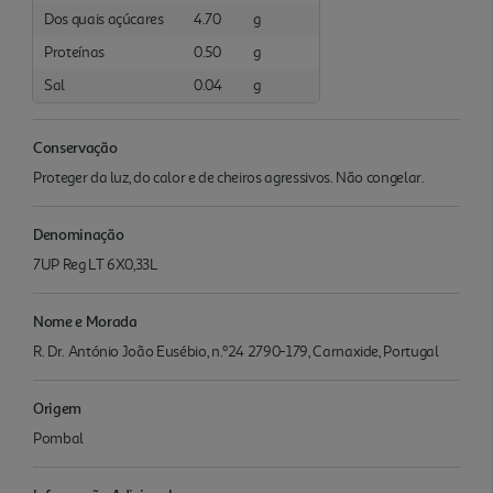
Dos quais açúcares
4.70
g
Proteínas
0.50
g
Sal
0.04
g
Conservação
Proteger da luz, do calor e de cheiros agressivos. Não congelar.
Denominação
7UP Reg LT 6X0,33L
Nome e Morada
R. Dr. António João Eusébio, n.º24 2790-179, Carnaxide, Portugal
Origem
Pombal