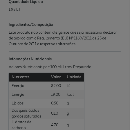
Quantidade Liquida
1.98 LT
Ingredientes/Composição
Este produto não contém alergénios que seja necessário declarar
de acordo com o Regulamento (EU) Nº 1169/2011 de 25 de
Outubro de 2011 e respetivas alterações
Informações Nutricionais
Valores Nutricionais por: 100 Mililitros :Preparado
Nutrientes
Valor
Unidade
Energia
82.00
kJ
Energia
19.00
kcal
Lípidos
0.50
g
Dos quais ácidos
0.10
g
gordos saturados
Hidratos de
4.70
g
carbono