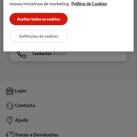
nossas iniciativas de marketing.
Política de Cookies
Ir para
Homepage
Aceitar todos os cookies
Veja os nossos
Folhetos
Definições de cookies
Contactos
Auchan
Lojas
Contacto
Ajuda
Trocas e Devoluções