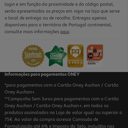
login e em função da proximidade e do código postal,
serão apresentados os preços em vigor na loja que serve
o local de entrega ou de recolha. Entregas apenas
disponíveis para o território de Portugal continental,
consulte mais informações
aqui
.
Informações para pagamentos ONEY
*para pagamentos com o Cartão Oney Auchan / Cartão
Oney Auchan+.
**Campanha Sem Juros para pagamentos com o Cartão
Oney Auchan / Cartão Oney Auchan+, em todos os
produtos assinalados na Loja de valor igual ou superior a
75€. Ao valor da compra acresce Comissão de
Formalização até 6% e Imposto do Selo, incluídos nas