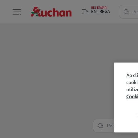
RESERVAR
ENTREGA
Pe
Ao cl
cooki
utili
Cook