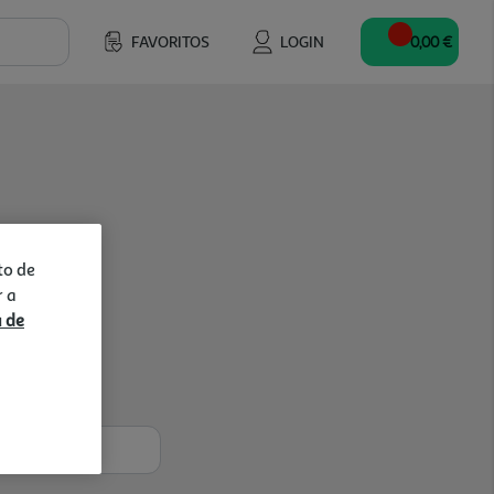
FAVORITOS
LOGIN
0,00 €
to de
r a
a de