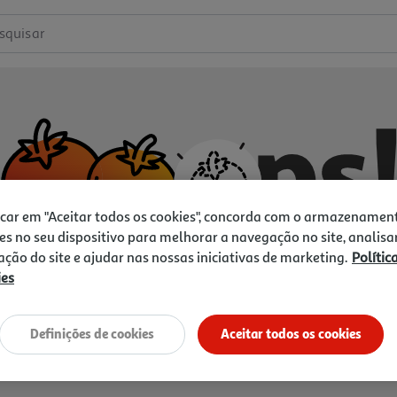
squisar
icar em "Aceitar todos os cookies", concorda com o armazenamen
es no seu dispositivo para melhorar a navegação no site, analisa
zação do site e ajudar nas nossas iniciativas de marketing.
Polític
ies
Não temos o que procura.
Vamos tentar de novo?
Definições de cookies
Aceitar todos os cookies