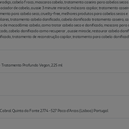
radiço, cabelo f raco, mascaras cabelo, tratamento caseiro para cabelos secos
aciador de cabelo, aussie 3 minute miracle, máscara capilar, tratamento casei
mento para cabelo seco, cruelty-free, melhores produtos para cabelos secos e
ilares, tratamento cabelo danificado, cabelo danificado tratamento caseiro, ca
leo de macadâmia cabelo, como tratar cabelo seco e danificado, mascara para 
cado, cabelo danificado como recuperar , aussie miracle, restaurar cabelo dani
ificado, tratamento de reconstrução capilar, tratamento para cabelo danifica
 - Tratamento Profundo Vegan, 225 ml
 Cabral Quinta da Fonte 2774 -527 Paco d'Arcos (Lisboa) Portugal