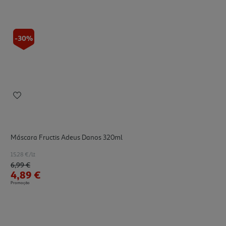
-30%
Máscara Fructis Adeus Danos 320ml
15.28 €/Lt
Price reduced from
to
6,99 €
4,89 €
Promoção