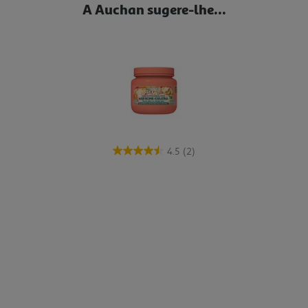
A Auchan sugere-lhe...
4.5
(2)