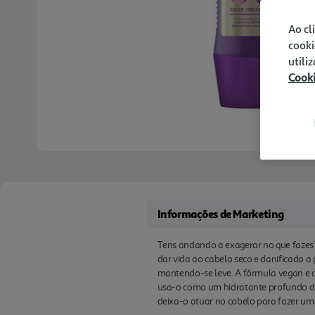
Ao cl
cooki
utili
Cook
Informações de Marketing
Tens andando a exagerar no que fazes? 
dar vida ao cabelo seco e danificado a 
mantendo-se leve. A fórmula vegan e c
usa-o como um hidratante profundo diá
deixa-o atuar no cabelo para fazer uma