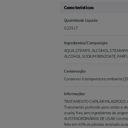
Características
Quantidade Liquida
0.225 LT
Ingredientes/Composição
AQUA, STEARYL ALCOHOL, STEARAMI
ALCOHOL, SODIUM BENZOATE, PARFUM,
Conservação
Conservar à temperatura ambiente (15
Informações
TRATAMENTO CAPILAR MILAGROSO: Auss
Tratamento profundo para voltar a da
cruelty free, sem ingredientes de or
AUSTRAORDINÁRIAS DE USAR: Um hidra
feita em 40% de plástico reciclado auss