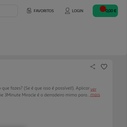
FAVORITOS
LOGIN
0,00 €
ue fazes? (Se é que isso é possível!). Aplicar
ver
mais
e 3Minute Miracle é o derradeiro mimo para
seco e danificado a precisar seriamente de
ca suave, bri lhante e profundamente
s - mantendo-se leve. A fórmula vegan e
m óleo de macadâmia, e deixa o cabelo a