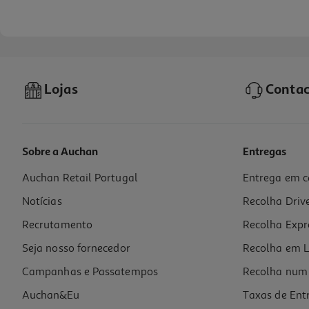
Lojas
Contac
Sobre a Auchan
Entregas
Auchan Retail Portugal
Entrega em c
Tratamento Aussie Leave On Gloss 160ml
Notícias
Recolha Driv
9.99 €/un
Recrutamento
Recolha Expr
9,99 €
Seja nosso fornecedor
Recolha em L
Campanhas e Passatempos
Recolha num 
Auchan&Eu
Taxas de Ent