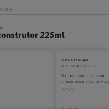
squisar
as
construtor 225ml
Faça a sua avaliação
Ref. / EAN:
8001090643773
Tens andando a exagerar no q
uma dose generosa de Aussi
voltar a dar vida ao cabelo 
44.4 €/Lt
amor e carinho. O cabelo fi
hidratado durante até 3 dia
cruelty free é infundida co