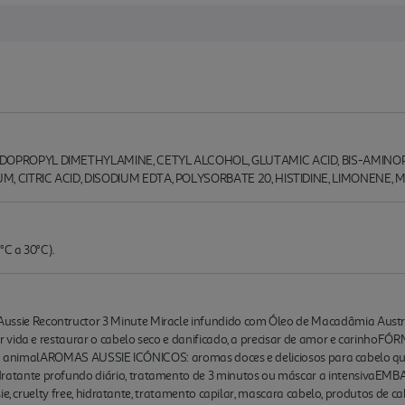
DOPROPYL DIMETHYLAMINE, CETYL ALCOHOL, GLUTAMIC ACID, BIS-AMINO
 CITRIC ACID, DISODIUM EDTA, POLYSORBATE 20, HISTIDINE, LIMONENE, 
°C a 30°C).
ie Recontructor 3 Minute Miracle infundido com Óleo de Macadâmia Aust
r vida e restaurar o cabelo seco e danificado, a precisar de amor e carin
igem animalAROMAS AUSSIE ICÓNICOS: aromas doces e deliciosos para cabelo
tante profundo diário, tratamento de 3 minutos ou máscar a intensivaE
ie, cruelty free, hidratante, tratamento capilar, mascara cabelo, produtos de c