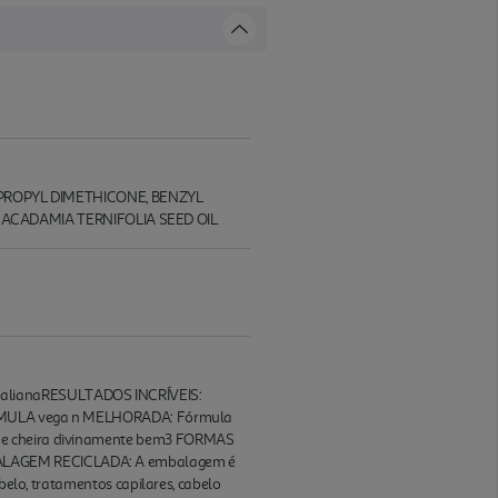
PROPYL DIMETHICONE, BENZYL
MACADAMIA TERNIFOLIA SEED OIL
ralianaRESULTADOS INCRÍVEIS:
hoFÓRMULA vega n MELHORADA: Fórmula
 que cheira divinamente bem3 FORMAS
MBALAGEM RECICLADA: A embalagem é
abelo, tratamentos capilares, cabelo