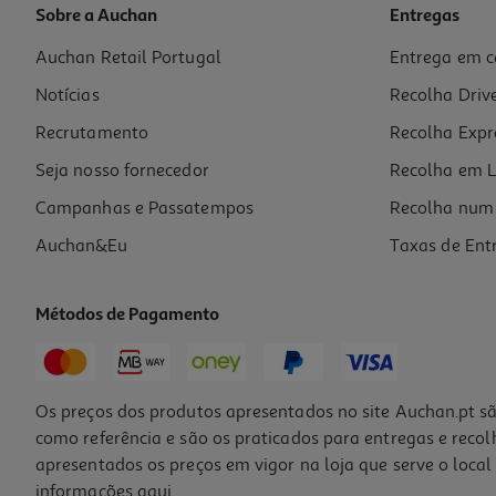
Sobre a Auchan
Entregas
Auchan Retail Portugal
Entrega em c
Champô Aussie Curls 1000 Ml
Notícias
Recolha Driv
19.49 €/Lt
Price reduced from
to
25,99 €
Recrutamento
Recolha Expr
19,49 €
Promoção
Seja nosso fornecedor
Recolha em L
Campanhas e Passatempos
Recolha num 
Auchan&Eu
Taxas de Ent
Métodos de Pagamento
-47%
Os preços dos produtos apresentados no site Auchan.pt sã
como referência e são os praticados para entregas e reco
apresentados os preços em vigor na loja que serve o local 
informações
aqui
.