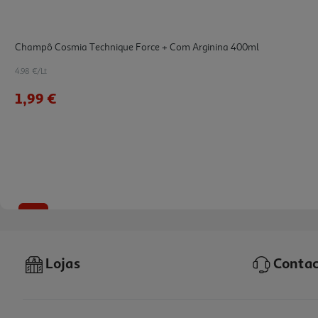
Champô Cosmia Technique Force + Com Arginina 400ml
4.98 €/Lt
1,99 €
-25%
Lojas
Contac