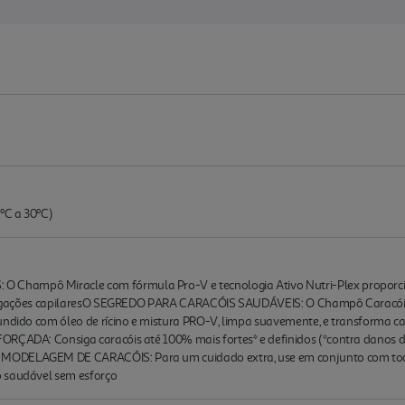
ºC a 30ºC)
Champô Miracle com fórmula Pro-V e tecnologia Ativo Nutri-Plex proporci
as ligações capilaresO SEGREDO PARA CARACÓIS SAUDÁVEIS: O Champô Caracóis 
undido com óleo de rícino e mistura PRO-V, limpa suavemente, e transforma c
ORÇADA: Consiga caracóis até 100% mais fortes* e definidos (*contra danos d
MODELAGEM DE CARACÓIS: Para um cuidado extra, use em conjunto com toda
o saudável sem esforço