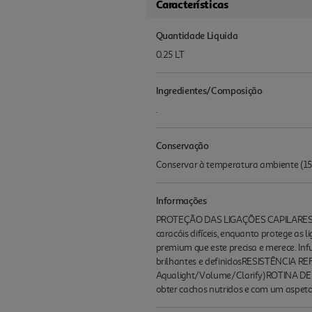
Características
Quantidade Liquida
0.25 LT
Ingredientes/Composição
.
Conservação
Conservar à temperatura ambiente (15
Informações
PROTEÇÃO DAS LIGAÇÕES CAPILARES: O 
caracóis difíceis, enquanto protege 
premium que este precisa e merece. Inf
brilhantes e definidosRESISTÊNCIA REF
Aqualight/Volume/Clarify)ROTINA DE 
obter cachos nutridos e com um aspet