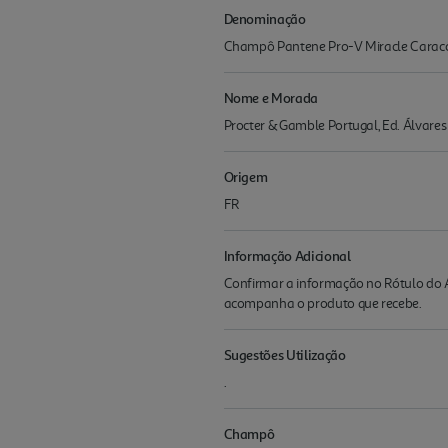
Denominação
Champô Pantene Pro-V Miracle Caracóis
Nome e Morada
Procter & Gamble Portugal, Ed. Álvares 
Origem
FR
Informação Adicional
Confirmar a informação no Rótulo do A
acompanha o produto que recebe.
Sugestões Utilização
.
Champô