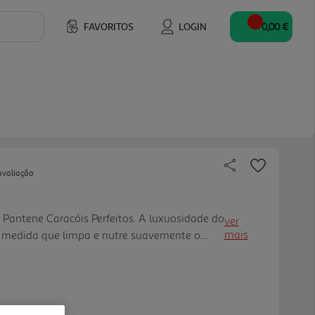
FAVORITOS
LOGIN
0,00 €
avaliação
Pantene Caracóis Perfeitos. A luxuosidade do
ver
mais
 medida que limpa e nutre suavemente o
 ligações capilares. No coração da
órmula PRO-V, agora enriquecid a com a
 NUTRI-PLEX, uma mistura nutritiva que
s. É esta que dá aos caracóis frisados e