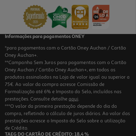
24.91 €/Lt
9,59 €
Informações para pagamentos ONEY
*para pagamentos com o Cartão Oney Auchan / Cartão
Oney Auchan+.
**Campanha Sem Juros para pagamentos com o Cartão
Oney Auchan / Cartão Oney Auchan+, em todos os
produtos assinalados na Loja de valor igual ou superior a
75€. Ao valor da compra acresce Comissão de
Formalização até 6% e Imposto do Selo, incluídos nas
prestações. Consulte detalhe
aqui
.
Champô Pantene Pro-V Miracles Hydra 250ml
***O valor da primeira prestação depende do dia da
compra, refletindo o cálculo de juros diários. Ao valor das
31.96 €/Lt
prestações acresce o Imposto do Selo sobre a utilização
7,99 €
de Crédito.
TAEG DO CARTÃO DE CRÉDITO: 18,4 %