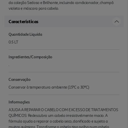
da coleção Sedoso e Brilhante, incluindo condicionador, champô
violeta e máscara para cabelo.
Características
Quantidade Liquida
0.5 LT
Ingredientes/Composição
.
Conservação
Conservar à temperatura ambiente (15ºC a 30ºC)
Informações
AJUDA A REPARAR O CABELO COM EXCESSO DE TRATAMENTOS
QUÍMICOS: Redescubra um cabelo irresistivelmente macio. A
fórmula ajuda a reparar o cabelo seco, danificado e sujeito a
muitos químicos. Transforme o cabelo tipo palha num cabelo