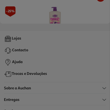
-25%
Champô Aussie Curls 1000 Ml
Lojas
19.49 €/Lt
Price reduced from
to
25,99 €
Contacto
19,49 €
Promoção
Ajuda
Trocas e Devoluções
Sobre a Auchan
Entregas