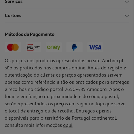
Serviços
4.0
(1)
Cartões
Champô Ultra Suave Tesouros De Mel Refill 250ml
11.96 €/Lt
Métodos de Pagamento
2,99 €
Os preços dos produtos apresentados no site Auchan.pt
são os praticados nas compras online. Antes do registo e
autenticação do cliente os preços apresentados servem
apenas como referência e são os praticados para entregas
e recolhas no código postal 2650-435 Amadora. Após o
login e em função da proximidade e do código postal,
serão apresentados os preços em vigor na loja que serve
o local de entrega ou de recolha. Entregas apenas
disponíveis para o território de Portugal continental,
4.7
(223)
consulte mais informações
aqui
.
Champô Ogx Bond Protein Repair 385 Ml