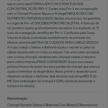
suave como sedaFORMULADO COM A MAIS ELEVADA
CONCENTRAÇÃO DE PRO-V: 3 vezes mais Pro-V em comparação
com o Champô Pantene Repara e ProtegeENRIQUECIDO COM
NUTRIENTES PERSONALIZADOS: Biotina, reconstrutor de queratina
e o triplo de Pro-VCONCEBIDO POR ESPECIALISTAS: A fórmula de
tra tamento capilar profundamente inovadora é o resultado de 75
anos de investigação científica em Pro-V. Certificada pelo Swiss
Vitamin Institute, autoridade mundialmente reconhecida em
eficácia vitamínicaROTINA DE CUIDADOS PARA CABELO SEDOSO:
A nossa coleçã o Sedoso e Brilhante ajuda a manter e cuidar do
cabelo descolorado em todas as etapas. Crie uma rotina completa
com o nosso champô, condicionador, champô violeta e máscara
para cabelo intensivaFRASCO DOSEADOR: Graças aos nossos
práticos frascos de xxxml, tira mais partido do champô que adora e
ajuda a minimizar os desperdícios. Basta premir o doseador para
dispensar produto e desfrutar dele durante mais tempoRECICLE-
ME: Esta embalagem de champô é 100% reciclável (excluindo a
tampa e as rótulos)
Denominação
Champô Pantene Sedoso E Brilhante Com Biotina E Reconstrutor