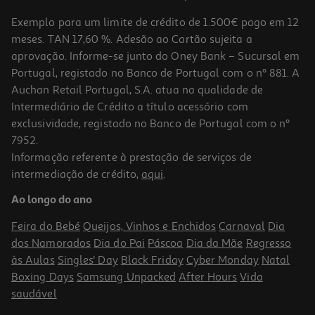
Exemplo para um limite de crédito de 1.500€ pago em 12
meses. TAN 17,60 %. Adesão ao Cartão sujeita a
aprovação. Informe-se junto do Oney Bank – Sucursal em
Portugal, registado no Banco de Portugal com o nº 881. A
Auchan Retail Portugal, S.A. atua na qualidade de
Intermediário de Crédito a título acessório com
exclusividade, registado no Banco de Portugal com o nº
7952.
Informação referente à prestação de serviços de
intermediação de crédito,
aqui
.
Champô Pantene Pro-V Miracles Bond Repair 250ml
Ao longo do ano
31.96 €/Lt
Feira do Bebé
Queijos, Vinhos e Enchidos
Carnaval
Dia
7,99 €
dos Namorados
Dia do Pai
Páscoa
Dia da Mãe
Regresso
às Aulas
Singles' Day
Black Friday
Cyber Monday
Natal
Boxing Days
Samsung Unpacked
After Hours
Vida
saudável