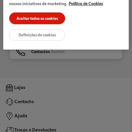
nossas iniciativas de marketing.
Política de Cookies
Ir para
Homepage
Aceitar todos os cookies
Veja os nossos
Folhetos
Definições de cookies
Contactos
Auchan
Lojas
Contacto
Ajuda
Trocas e Devoluções