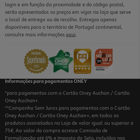
login e em função da proximidade e do código postal,
serão apresentados os preços em vigor na loja que serve
o local de entrega ou de recolha. Entregas apenas
disponíveis para o território de Portugal continental,
consulte mais informações
aqui
.
Informações para pagamentos ONEY
*para pagamentos com o Cartão Oney Auchan / Cartão
Oney Auchan+.
**Campanha Sem Juros para pagamentos com o Cartão
Oney Auchan / Cartão Oney Auchan+, em todos os
produtos assinalados na Loja de valor igual ou superior a
75€. Ao valor da compra acresce Comissão de
Formalização até 6% e Imposto do Selo, incluídos nas