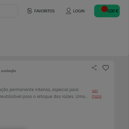
FAVORITOS
LOGIN
0,00 €
 avaliação
ração permanente intensa, especial para
ver
mais
reutilizável para o retoque das raízes. Uma
de o pincel faz toda a diferença: nenhum
or Sensation também pe rmite guardar a
 um retoque nas suas raízes.