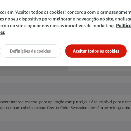
3,99 €
icar em "Aceitar todos os cookies", concorda com o armazenamen
Notas de preparação
es no seu dispositivo para melhorar a navegação no site, analisa
zação do site e ajudar nas nossas iniciativas de marketing.
Polític
ies
Definições de cookies
Aceitar todos os cookies
nente intensa, especial para aplicação com pincel, que é reutilizável para o r
erença: nenhum cabelo escapa! Garnier Color Sensation também pe rmite guard