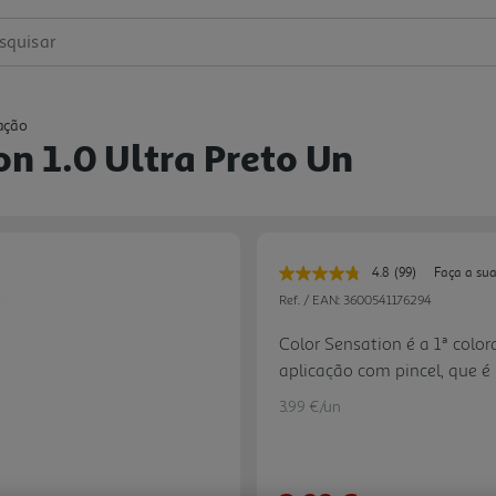
squisar
ação
n 1.0 Ultra Preto Un
4.8
(99)
Faça a sua
Leu
99
Ref. / EAN:
3600541176294
avaliações.
Link
Color Sensation é a 1ª colo
para
aplicação com pincel, que é 
a
mesma
fórmula que não escorre, on
página.
3.99 €/un
cabelo escapa! Garnier Col
embalagem, para depois dar