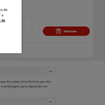
to de
r a
a de
adicionar
etoque das raízes. Uma fórmula que não
ar a embalagem, para depois dar um