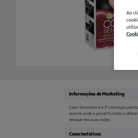
Ao cl
cooki
utili
Cook
Informações de Marketing
Color Sensation é a 1ª coloração perma
escorre, onde o pincel faz toda a dif
retoque nas suas raízes.
Características