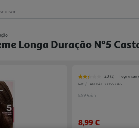
squisar
ação
reme Longa Duração Nº5 Cast
2.3
(3)
Faça a sua 
Leu
3
Ref. / EAN:
8411300565045
avaliações.
Link
8.99 €/un
para
a
mesma
página.
8,99 €
Notas de preparação