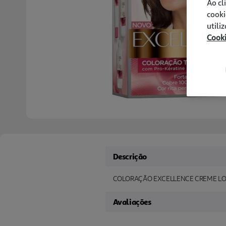
Ao cl
cooki
utili
Cook
Descrição
COLORAÇÃO EXCELLENCE CREME LO
Avaliações