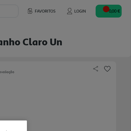
FAVORITOS
LOGIN
0,00 €
anho Claro Un
avaliação