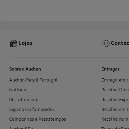
Lojas
Contac
Sobre a Auchan
Entregas
Auchan Retail Portugal
Entrega em c
Coloração Palette 5 Castanho Claro
Notícias
Recolha Driv
4.91 €/un
Recrutamento
Recolha Expr
4,91 €
Seja nosso fornecedor
Recolha em L
Campanhas e Passatempos
Recolha num 
Auchan&Eu
Taxas de Ent