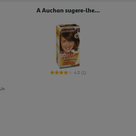
A Auchan sugere-lhe...
4.0
(1)
 Un