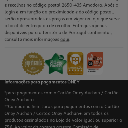
e recolhas no código postal 2650-435 Amadora. Após o
login e em função da proximidade e do código postal,
serão apresentados os preços em vigor na loja que serve
o local de entrega ou de recolha. Entregas apenas
disponíveis para o território de Portugal continental,
5.0
(1)
consulte mais informações
aqui
.
Coloração Palette 6.1 Louro Escuro Cendr
4.91 €/un
4,91 €
Informações para pagamentos ONEY
*para pagamentos com o Cartão Oney Auchan / Cartão
Oney Auchan+.
**Campanha Sem Juros para pagamentos com o Cartão
Oney Auchan / Cartão Oney Auchan+, em todos os
produtos assinalados na Loja de valor igual ou superior a
75€. Ao valor da compra acresce Comissão de