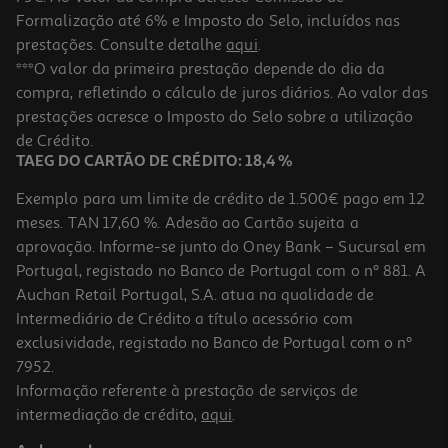
Formalização até 6% e Imposto do Selo, incluídos nas
prestações. Consulte detalhe
aqui
.
Coloraçao Palette 8.1 Louro Claro Cendré
***O valor da primeira prestação depende do dia da
compra, refletindo o cálculo de juros diários. Ao valor das
4.91 €/un
prestações acresce o Imposto do Selo sobre a utilização
4,91 €
de Crédito.
TAEG DO CARTÃO DE CRÉDITO: 18,4 %
Exemplo para um limite de crédito de 1.500€ pago em 12
meses. TAN 17,60 %. Adesão ao Cartão sujeita a
aprovação. Informe-se junto do Oney Bank – Sucursal em
Portugal, registado no Banco de Portugal com o nº 881. A
Auchan Retail Portugal, S.A. atua na qualidade de
Intermediário de Crédito a título acessório com
exclusividade, registado no Banco de Portugal com o nº
7952.
Informação referente à prestação de serviços de
4.0
(1)
intermediação de crédito,
aqui
.
Coloraçao Syoss 8-7 Louro Dourado Caramelo