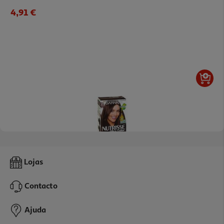
4,91 €
5.0
(1)
Coloração Garnier Nutrisse Nº4.15 Marron Glace
Lojas
6.64 €/un
Contacto
6,64 €
Ajuda