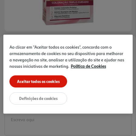
Ao clicar em "Aceitar todos os cookies", concorda com o
Faça a sua avaliação
armazenamento de cookies no seu dispositivo para melhorar
Ref. / EAN:
5601036205725
a navegação no site, analisar a utilização do site e ajudar nas
8.99 €/un
nossas iniciativas de marketing.
Política de Cookies
Aceitar todos os cookies
8,99 €
Definições de cookies
Notas de preparação