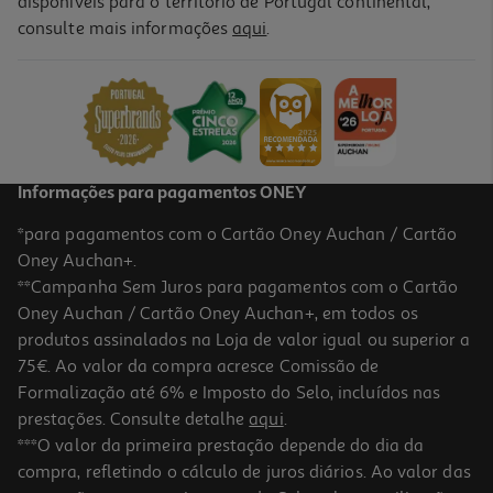
disponíveis para o território de Portugal continental,
4.5
(6)
consulte mais informações
aqui
.
Coloração Olia Garnier Castanho 4.0
7.79 €/un
7,79 €
Informações para pagamentos ONEY
*para pagamentos com o Cartão Oney Auchan / Cartão
Oney Auchan+.
**Campanha Sem Juros para pagamentos com o Cartão
Oney Auchan / Cartão Oney Auchan+, em todos os
produtos assinalados na Loja de valor igual ou superior a
75€. Ao valor da compra acresce Comissão de
Formalização até 6% e Imposto do Selo, incluídos nas
prestações. Consulte detalhe
aqui
.
4.8
(177)
Coloração Olia Garnier Castanho Claro 5.0
***O valor da primeira prestação depende do dia da
compra, refletindo o cálculo de juros diários. Ao valor das
7.79 €/un