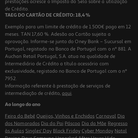
prestações acresce o Imposto do Selo sobre a utilização
7,79 €
de Crédito.
TAEG DO CARTÃO DE CRÉDITO: 18,4 %
Exemplo para um limite de crédito de 1.500€ pago em 12
meses. TAN 17,60 %. Adesão ao Cartão sujeita a
aprovação. Informe-se junto do Oney Bank – Sucursal em
Portugal, registado no Banco de Portugal com o nº 881. A
Auchan Retail Portugal, S.A. atua na qualidade de
Intermediário de Crédito a título acessório com
exclusividade, registado no Banco de Portugal com o nº
7952.
Informação referente à prestação de serviços de
4.7
(81)
intermediação de crédito,
aqui
.
Coloração Olia Garnier Louro 7.0
Ao longo do ano
7.79 €/un
Feira do Bebé
Queijos, Vinhos e Enchidos
Carnaval
Dia
7,79 €
dos Namorados
Dia do Pai
Páscoa
Dia da Mãe
Regresso
às Aulas
Singles' Day
Black Friday
Cyber Monday
Natal