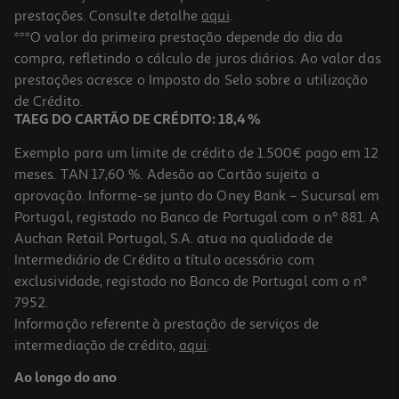
prestações. Consulte detalhe
aqui
.
4.8
(177)
Coloração Olia Garnier Castanho Claro 5.0
***O valor da primeira prestação depende do dia da
compra, refletindo o cálculo de juros diários. Ao valor das
7.79 €/un
prestações acresce o Imposto do Selo sobre a utilização
7,79 €
de Crédito.
TAEG DO CARTÃO DE CRÉDITO: 18,4 %
Exemplo para um limite de crédito de 1.500€ pago em 12
meses. TAN 17,60 %. Adesão ao Cartão sujeita a
aprovação. Informe-se junto do Oney Bank – Sucursal em
Portugal, registado no Banco de Portugal com o nº 881. A
Auchan Retail Portugal, S.A. atua na qualidade de
Intermediário de Crédito a título acessório com
exclusividade, registado no Banco de Portugal com o nº
7952.
Informação referente à prestação de serviços de
4.2
(6)
intermediação de crédito,
aqui
.
Coloração Olia Garnier Castanho Chocolate 4.15
Ao longo do ano
7.79 €/un