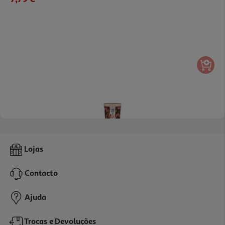
3.8
(4)
Coloração Garnier Good 5.5 Hibiscus Brown
Lojas
12.99 €/un
Contacto
12,99 €
Ajuda
Trocas e Devoluções