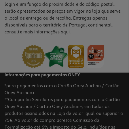
login e em função da proximidade e do código postal,
serão apresentados os preços em vigor na loja que serve
o local de entrega ou de recolha. Entregas apenas
disponíveis para o território de Portugal continental,
4.5
(6)
consulte mais informações
aqui
.
Coloração Olia Garnier Castanho 4.0
7.79 €/un
7,79 €
Informações para pagamentos ONEY
*para pagamentos com o Cartão Oney Auchan / Cartão
Oney Auchan+.
**Campanha Sem Juros para pagamentos com o Cartão
Oney Auchan / Cartão Oney Auchan+, em todos os
produtos assinalados na Loja de valor igual ou superior a
75€. Ao valor da compra acresce Comissão de
Formalização até 6% e Imposto do Selo, incluídos nas