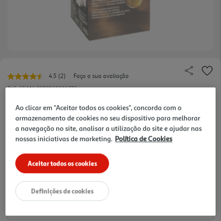
4.5
(2)
Faça a sua avaliação
Leu
2
Ref. / EAN:
3600541234772
avaliações.
Link
7.79 €/un
Ao clicar em "Aceitar todos os cookies", concorda com o
para
armazenamento de cookies no seu dispositivo para melhorar
a
mesma
a navegação no site, analisar a utilização do site e ajudar nas
página.
nossas iniciativas de marketing.
Política de Cookies
7,79 €
Aceitar todos os cookies
Notas de preparação
Definições de cookies