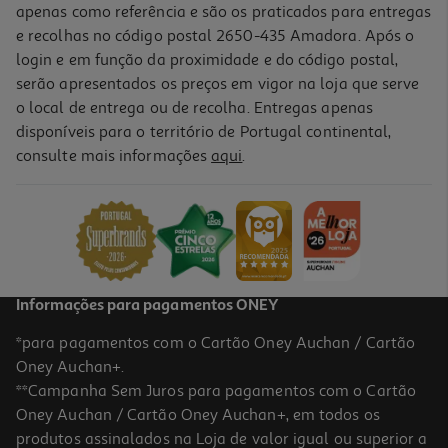
apenas como referência e são os praticados para entregas
e recolhas no código postal 2650-435 Amadora. Após o
login e em função da proximidade e do código postal,
serão apresentados os preços em vigor na loja que serve
o local de entrega ou de recolha. Entregas apenas
disponíveis para o território de Portugal continental,
consulte mais informações
aqui
.
Coloração Syoss Óleo Intense 5-10 Castanhoclaro
7.49 €/un
7,49 €
Informações para pagamentos ONEY
*para pagamentos com o Cartão Oney Auchan / Cartão
Oney Auchan+.
**Campanha Sem Juros para pagamentos com o Cartão
Oney Auchan / Cartão Oney Auchan+, em todos os
produtos assinalados na Loja de valor igual ou superior a