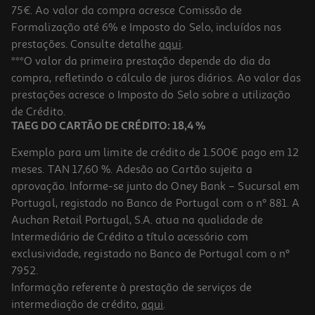
75€. Ao valor da compra acresce Comissão de
Formalização até 6% e Imposto do Selo, incluídos nas
prestações. Consulte detalhe
aqui
.
4.5
(2)
Coloração Syoss Óleo Intense 5-92 Vermelho Intenso
***O valor da primeira prestação depende do dia da
compra, refletindo o cálculo de juros diários. Ao valor das
7.49 €/un
prestações acresce o Imposto do Selo sobre a utilização
7,49 €
de Crédito.
TAEG DO CARTÃO DE CRÉDITO: 18,4 %
Exemplo para um limite de crédito de 1.500€ pago em 12
meses. TAN 17,60 %. Adesão ao Cartão sujeita a
aprovação. Informe-se junto do Oney Bank – Sucursal em
Portugal, registado no Banco de Portugal com o nº 881. A
Auchan Retail Portugal, S.A. atua na qualidade de
Intermediário de Crédito a título acessório com
exclusividade, registado no Banco de Portugal com o nº
7952.
Informação referente à prestação de serviços de
intermediação de crédito,
aqui
.
Coloração Syoss Oleo Intense 6-10 Louro Escuro