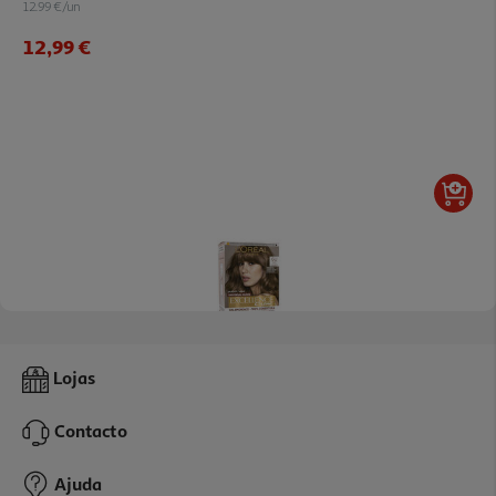
12.99 €/un
12,99 €
5.0
(3)
Coloração Excellence Universal Nudes Dark Blond 6u
Lojas
8.99 €/un
Contacto
8,99 €
Ajuda