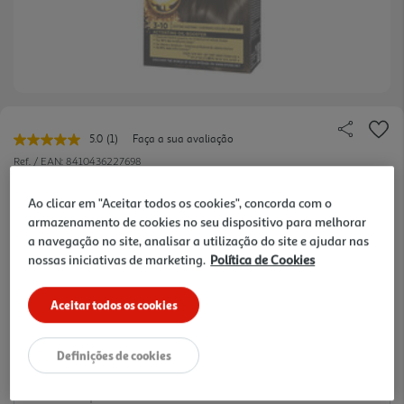
5.0
(1)
Faça a sua avaliação
Leu
uma
Ref. / EAN:
8410436227698
avaliação.
Link
7.49 €/un
Ao clicar em "Aceitar todos os cookies", concorda com o
para
a
armazenamento de cookies no seu dispositivo para melhorar
-39%
mesma
a navegação no site, analisar a utilização do site e ajudar nas
página.
nossas iniciativas de marketing.
Política de Cookies
Price reduced from
to
12,19 €
7,49 €
Aceitar todos os cookies
Promoção:
de 9/7/2024 a 31/8/2026
Definições de cookies
Notas de preparação