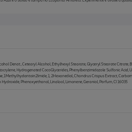
o Azul e o boião e tampa no Ecoponto Amarelo. Experimente e avalie a quali
Alcohol Denat., Cetearyl Alcohol, Ethylhexyl Stearate, Glyceryl Stearate Citra
tocrylene, Hydrogenated CocoGlycerides, Phenylbenzimidazole Sulfonic Acid, 
ne, 1Methylhydantoin2Imide, 1, 2Hexanediol, Chondrus Crispus Extract, Carbom
Hydroxide, Phenoxyethanol, Linalool, Limonene, Geraniol, Parfum, CI 16035