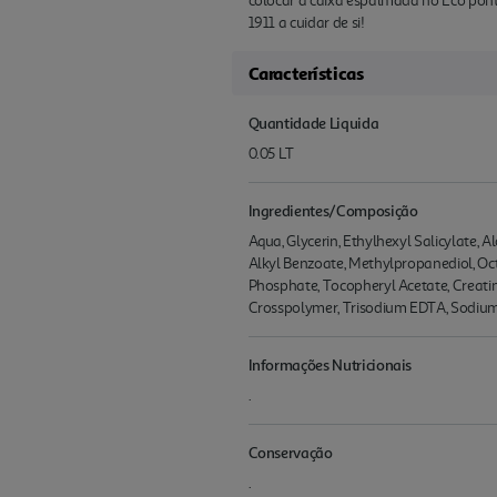
colocar a caixa espalmada no Eco pont
1911 a cuidar de si!
Características
Quantidade Liquida
0.05 LT
Ingredientes/Composição
Aqua, Glycerin, Ethylhexyl Salicylate, 
Alkyl Benzoate, Methylpropanediol, Oc
Phosphate, Tocopheryl Acetate, Creati
Crosspolymer, Trisodium EDTA, Sodium 
Informações Nutricionais
.
Conservação
.