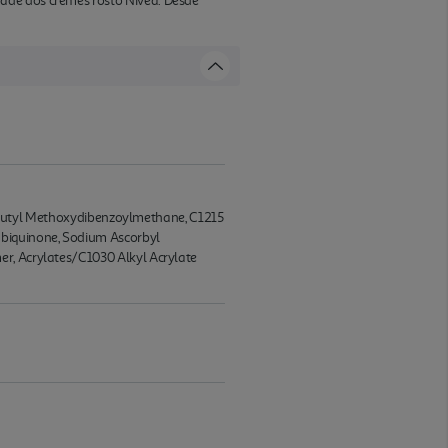
dade dos cremes rosto Nivea. Desde
te, Butyl Methoxydibenzoylmethane, C1215
Ubiquinone, Sodium Ascorbyl
er, Acrylates/C1030 Alkyl Acrylate