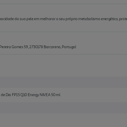
acidade da sua pele em melhorar o seu próprio metabolismo energético, proteg
 Pereira Gomes 59, 2730178 Barcarena, Portugal
 de Dia FP15 Q10 Energy NIVEA 50 ml