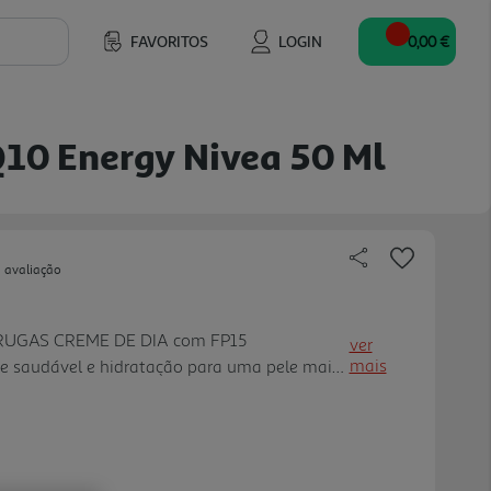
FAVORITOS
LOGIN
0,00 €
Q10 Energy Nivea 50 Ml
 avaliação
RUGAS CREME DE DIA com FP15
ver
mais
e saudável e hidratação para uma pele mais
a! Creme de Dia Q10 Energy Antirrugas
horas de luminosidade saudável e hidratação
te. A fórmula com Vitamina C, Vitamina E e
m 2 semanas e dá mais firmeza à pele. Atenua