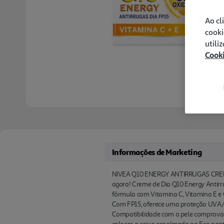
Ao cl
cooki
utili
Cook
Informações de Marketing
NIVEA Q10 ENERGY ANTIRRUGAS CREME D
agora! Creme de Dia Q10 Energy Antirr
fórmula com Vitamina C, Vitamina E e Q
Com FP15, oferece uma proteção UVA/U
Compatibilidade com a pele comprovada 