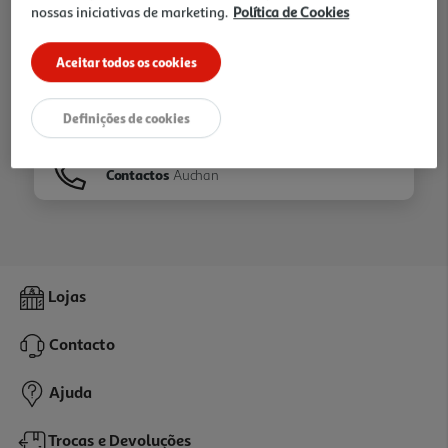
nossas iniciativas de marketing.
Política de Cookies
Ir para
Homepage
Aceitar todos os cookies
Veja os nossos
Folhetos
Definições de cookies
Contactos
Auchan
Lojas
Contacto
Ajuda
Trocas e Devoluções