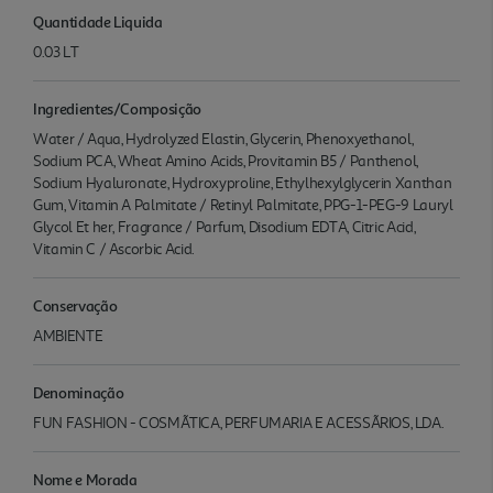
Quantidade Liquida
0.03 LT
Ingredientes/Composição
Water / Aqua, Hydrolyzed Elastin, Glycerin, Phenoxyethanol,
Sodium PCA, Wheat Amino Acids, Provitamin B5 / Panthenol,
Sodium Hyaluronate, Hydroxyproline, Ethylhexylglycerin Xanthan
Gum, Vitamin A Palmitate / Retinyl Palmitate, PPG-1-PEG-9 Lauryl
Glycol Et her, Fragrance / Parfum, Disodium EDTA, Citric Acid,
Vitamin C / Ascorbic Acid.
Conservação
AMBIENTE
Denominação
FUN FASHION - COSMÃTICA, PERFUMARIA E ACESSÃRIOS, LDA.
Nome e Morada