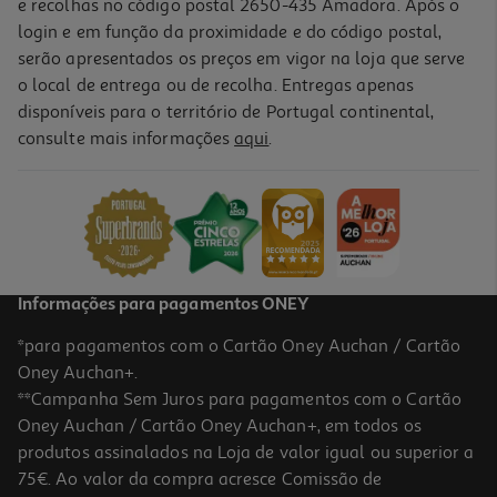
e recolhas no código postal 2650-435 Amadora. Após o
login e em função da proximidade e do código postal,
serão apresentados os preços em vigor na loja que serve
o local de entrega ou de recolha. Entregas apenas
disponíveis para o território de Portugal continental,
consulte mais informações
aqui
.
Serum Revuele Vitamin C 15% 30 Ml
199.67 €/Lt
5,99 €
Informações para pagamentos ONEY
*para pagamentos com o Cartão Oney Auchan / Cartão
Oney Auchan+.
**Campanha Sem Juros para pagamentos com o Cartão
Oney Auchan / Cartão Oney Auchan+, em todos os
produtos assinalados na Loja de valor igual ou superior a
75€. Ao valor da compra acresce Comissão de