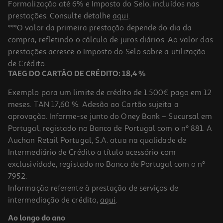
Formalização até 6% e Imposto do Selo, incluídos nas
prestações. Consulte detalhe
aqui
.
Creme De Noite Revuele Anti-Blemish 40 Ml
***O valor da primeira prestação depende do dia da
compra, refletindo o cálculo de juros diários. Ao valor das
149.75 €/Lt
prestações acresce o Imposto do Selo sobre a utilização
5,99 €
de Crédito.
TAEG DO CARTÃO DE CRÉDITO: 18,4 %
Exemplo para um limite de crédito de 1.500€ pago em 12
meses. TAN 17,60 %. Adesão ao Cartão sujeita a
aprovação. Informe-se junto do Oney Bank – Sucursal em
Portugal, registado no Banco de Portugal com o nº 881. A
Auchan Retail Portugal, S.A. atua na qualidade de
Intermediário de Crédito a título acessório com
exclusividade, registado no Banco de Portugal com o nº
7952.
Informação referente à prestação de serviços de
intermediação de crédito,
aqui
.
Creme De Noite Revuele Active Collagen 50 Ml
Ao longo do ano
129.8 €/Lt