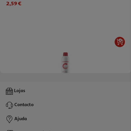
2,59 €
4.3
(15)
Spray Cosmia De Água Refresca E Hidrata 400ml
Lojas
9.23 €/Lt
Contacto
3,69 €
Ajuda