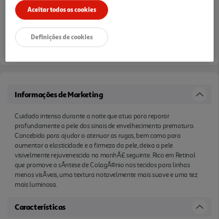
Aceitar todos os cookies
Definições de cookies
Informações de Marketing
Cuidado intenso durante a noite que atua para reparar
profundamente a pele dos sinais de envelhecimento prematuro.
Concebido para ajudar a atenuar as rugas, bem como para
aumentar a elasticidade e a firmeza da pele, deixa a pele
visivelmente rejuvenescida na manhÃ£ seguinte. Rico em Retinol
que promove a sÃ­ntese de ColagÃ©nio nos tecidos para linhas
menos visÃ­veis, uma textura notavelmente mais suave e uma tez
mais luminosa.
Características