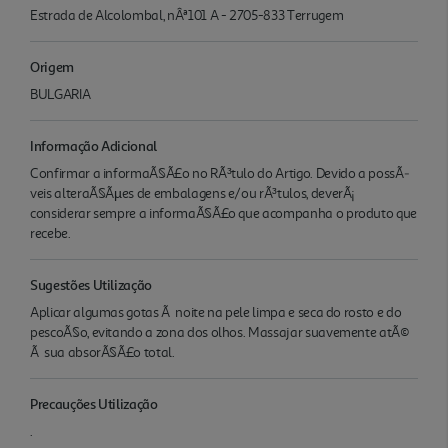
Estrada de Alcolombal, nÂª101 A - 2705-833 Terrugem
Origem
BULGARIA
Informação Adicional
Confirmar a informaÃ§Ã£o no RÃ³tulo do Artigo. Devido a possÃ­
veis alteraÃ§Ãµes de embalagens e/ou rÃ³tulos, deverÃ¡
considerar sempre a informaÃ§Ã£o que acompanha o produto que
recebe.
Sugestões Utilização
Aplicar algumas gotas Ã noite na pele limpa e seca do rosto e do
pescoÃ§o, evitando a zona dos olhos. Massajar suavemente atÃ©
Ã sua absorÃ§Ã£o total.
Precauções Utilização
.