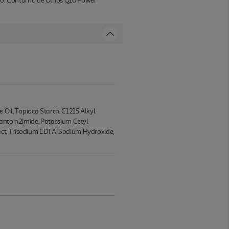
to: Contorno de Olhos Q10 Power
 Oil, Tapioca Starch, C1215 Alkyl
dantoin2Imide, Potassium Cetyl
act, Trisodium EDTA, Sodium Hydroxide,