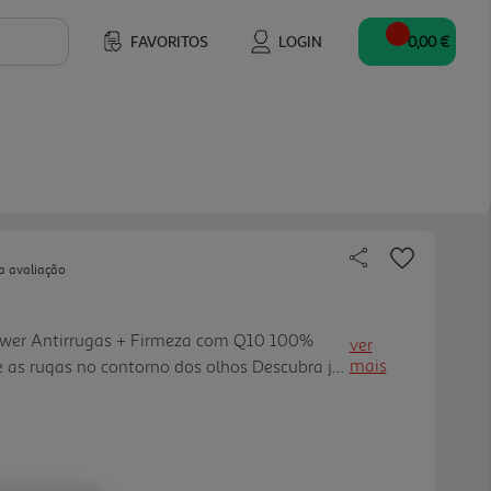
FAVORITOS
LOGIN
0,00 €
a avaliação
wer Antirrugas + Firmeza com Q10 100%
ver
mais
 as rugas no contorno dos olhos Descubra já!
ER Antirrugas + Firmeza é o primeiro
Q10 100% idêntico ao da pele. Co nseguido
fermentação com leveduras naturais, esta
e Q10 atua em perfeita harmonia com a sua