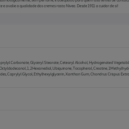
almologicamente, sem perfume, e adequado para quem usa lentes de contac
e e avalie a qualidade dos cremes rosto Nivea. Desde 1911 a cuidar de si!
aprylyl Carbonate, Glyceryl Stearate, Cetearyl Alcohol, Hydrogenated Vegetable
, Octyldodecanol, 1, 2Hexanediol, Ubiquinone, Tocopherol, Creatine, 1Methylhy
es, Caprylyl Glycol, Ethylhexylglycerin, Xanthan Gum, Chondrus Crispus Extr