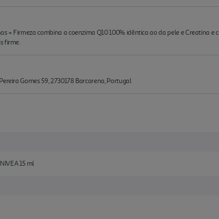
as + Firmeza combina a coenzima Q10 100% idêntica ao da pele e Creatina e 
s firme.
 Pereira Gomes 59, 2730178 Barcarena, Portugal
 NIVEA 15 ml