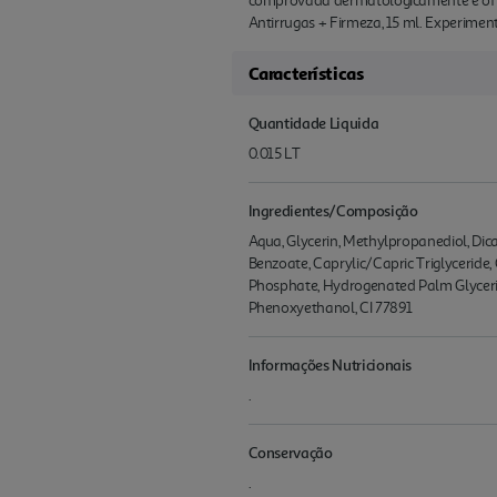
comprovada dermatologicamente e oft
Antirrugas + Firmeza, 15 ml. Experiment
Características
Quantidade Liquida
0.015 LT
Ingredientes/Composição
Aqua, Glycerin, Methylpropanediol, Dic
Benzoate, Caprylic/Capric Triglyceride
Phosphate, Hydrogenated Palm Glycerid
Phenoxyethanol, CI 77891
Informações Nutricionais
.
Conservação
.