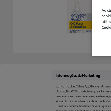
Ao cl
cooki
utili
Cook
Informações de Marketing
Contorno dos Olhos Q10 Power Antirru
Olhos Q10 POWER Antirrugas + Firmeza 
fermentação com leveduras naturais, e
Power foi especialmente desenvolvido p
Creatina reduz eficazmente as rugas e 