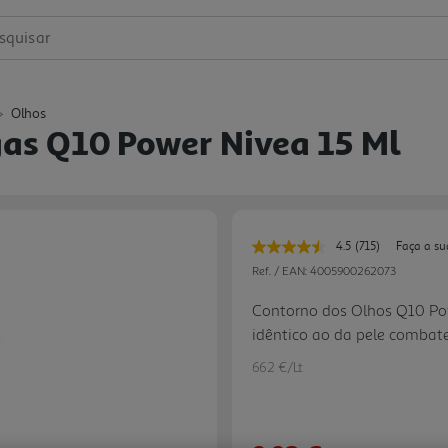
squisar
Olhos
as Q10 Power Nivea 15 Ml
4.5
(715)
Faça a su
Leu
715
Ref. / EAN:
4005900262073
avaliações.
Link
Contorno dos Olhos Q10 Po
para
idêntico ao da pele combate
a
mesma
Contorno de Olhos Q10 POW
página.
662 €/Lt
hidratante antirrugas com 
através de um processo de 
qualidade pura e natural d