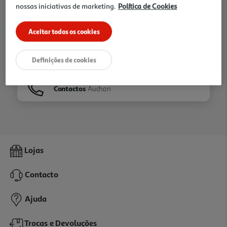
nossas iniciativas de marketing.
Política de Cookies
Ir para
Homepage
Aceitar todos os cookies
Veja os nossos
Folhetos
Definições de cookies
Contactos
Auchan
Lojas
Contacto
Ajuda
Trocas e Devoluções