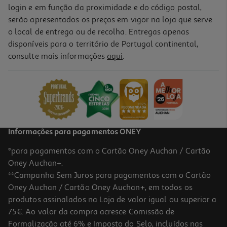
login e em função da proximidade e do código postal,
serão apresentados os preços em vigor na loja que serve
o local de entrega ou de recolha. Entregas apenas
disponíveis para o território de Portugal continental,
consulte mais informações
aqui
.
Informações para pagamentos ONEY
*para pagamentos com o Cartão Oney Auchan / Cartão
Oney Auchan+.
**Campanha Sem Juros para pagamentos com o Cartão
Oney Auchan / Cartão Oney Auchan+, em todos os
produtos assinalados na Loja de valor igual ou superior a
75€. Ao valor da compra acresce Comissão de
Formalização até 6% e Imposto do Selo, incluídos nas