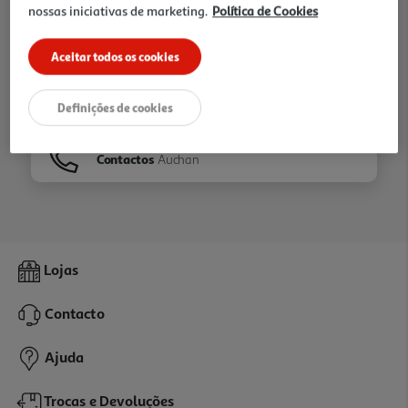
nossas iniciativas de marketing.
Política de Cookies
Ir para
Homepage
Aceitar todos os cookies
Veja os nossos
Folhetos
Definições de cookies
Contactos
Auchan
Lojas
Contacto
Ajuda
Trocas e Devoluções