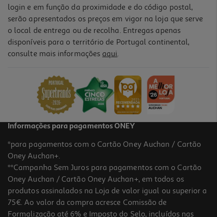
login e em função da proximidade e do código postal,
serão apresentados os preços em vigor na loja que serve
o local de entrega ou de recolha. Entregas apenas
disponíveis para o território de Portugal continental,
consulte mais informações
aqui
.
Informações para pagamentos ONEY
*para pagamentos com o Cartão Oney Auchan / Cartão
Oney Auchan+.
**Campanha Sem Juros para pagamentos com o Cartão
Oney Auchan / Cartão Oney Auchan+, em todos os
produtos assinalados na Loja de valor igual ou superior a
75€. Ao valor da compra acresce Comissão de
Formalização até 6% e Imposto do Selo, incluídos nas