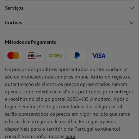
Serviços
Cartões
Preservativos Sensual Dots&lines Easy Way Control 10 Unid
0.91 €/un
Métodos de Pagamento
9,09 €
Os preços dos produtos apresentados no site Auchan.pt
são os praticados nas compras online. Antes do registo e
autenticação do cliente os preços apresentados servem
apenas como referência e são os praticados para entregas
e recolhas no código postal 2650-435 Amadora. Após o
login e em função da proximidade e do código postal,
serão apresentados os preços em vigor na loja que serve
o local de entrega ou de recolha. Entregas apenas
disponíveis para o território de Portugal continental,
5.0
(2)
consulte mais informações
aqui
.