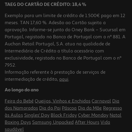
TAEG DO CARTÃO DE CRÉDITO: 18,4 %
Exemplo para um limite de crédito de 1.500€ pago em 12
meses. TAN 17,60 %. Adesão ao Cartão sujeita a
aprovação. Informe-se junto do Oney Bank – Sucursal em
Portugal, registado no Banco de Portugal com o nº 881. A
Auchan Retail Portugal, S.A. atua na qualidade de
Intermediário de Crédito a título acessório com
exclusividade, registado no Banco de Portugal com o nº
7952.
Informação referente à prestação de serviços de
intermediação de crédito,
aqui
.
Preservativos Hot Passion Control 10 Unid
Ao longo do ano
0.85 €/un
Feira do Bebé
Queijos, Vinhos e Enchidos
Carnaval
Dia
8,45 €
dos Namorados
Dia do Pai
Páscoa
Dia da Mãe
Regresso
às Aulas
Singles' Day
Black Friday
Cyber Monday
Natal
Boxing Days
Samsung Unpacked
After Hours
Vida
saudável