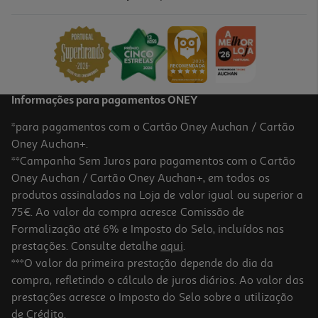
Preservativos Durex Natural 12un
0.58 €/un
6,99 €
Informações para pagamentos ONEY
*para pagamentos com o Cartão Oney Auchan / Cartão
Oney Auchan+.
**Campanha Sem Juros para pagamentos com o Cartão
Oney Auchan / Cartão Oney Auchan+, em todos os
produtos assinalados na Loja de valor igual ou superior a
75€. Ao valor da compra acresce Comissão de
Formalização até 6% e Imposto do Selo, incluídos nas
prestações. Consulte detalhe
aqui
.
Preservativos Durex Mutual Climax 12un
***O valor da primeira prestação depende do dia da
compra, refletindo o cálculo de juros diários. Ao valor das
0.83 €/un
prestações acresce o Imposto do Selo sobre a utilização
9,98 €
de Crédito.