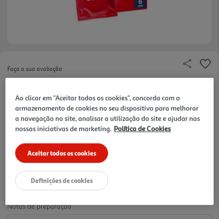
Faça a sua avaliação
Ref. / EAN:
8428076000540
Ao clicar em "Aceitar todos os cookies", concorda com o
ULTRA FINOS: Preservativos ultra finos desenhados
armazenamento de cookies no seu dispositivo para melhorar
para maximizar a sensibilidade. PRESERVATIVOS
ver
a navegação no site, analisar a utilização do site e ajudar nas
LUBRIFICADOS: Lubrificação de silicone.
mais
nossas iniciativas de marketing.
Política de Cookies
SENSITIVO CONTACTO TOTAL: os preservativos
0.85 €/un
Sensitivos Contacto Total de Durex são
Aceitar todos os cookies
transparentes de látex de borracha na tural.
REGULAR FIT: Largura nominal de 54 mm. Todos
5,08 €
Definições de cookies
somos diferentes, mas há um tamanho e forma
que te vão fazer sentir sempre confortável e seguro.
FORMA RETA: Preservativos com forma reta, suave
Notas de preparação
e com depósito.