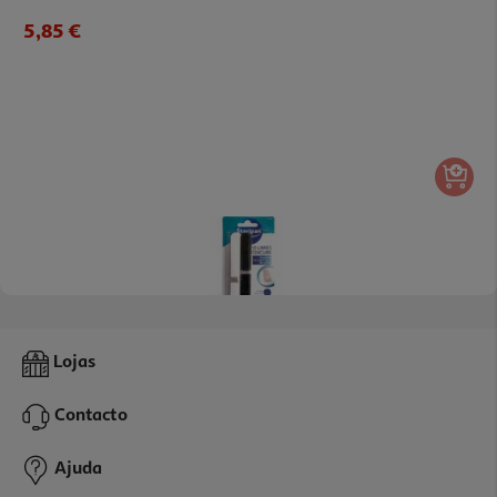
5,85 €
5.0
(1)
Lima Podológica Steripan 10 Un
Lojas
0.36 €/un
Contacto
3,60 €
Ajuda