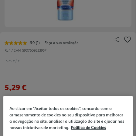
5.0
(1)
Faça a sua avaliação
Leu
uma
Ref. / EAN:
5907609333957
avaliação.
Link
52.9 €/Lt
para
a
mesma
página.
5,29 €
Notas de preparação
Ao clicar em "Aceitar todos os cookies", concorda com o
armazenamento de cookies no seu dispositivo para melhorar
a navegação no site, analisar a utilização do site e ajudar nas
nossas iniciativas de marketing.
Política de Cookies