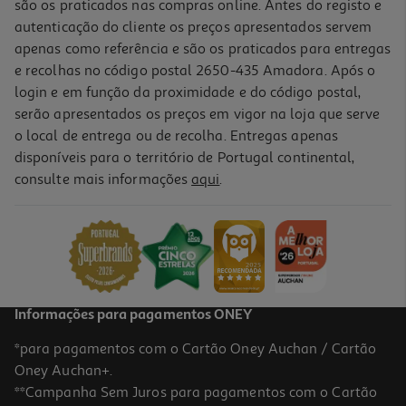
são os praticados nas compras online. Antes do registo e
autenticação do cliente os preços apresentados servem
apenas como referência e são os praticados para entregas
e recolhas no código postal 2650-435 Amadora. Após o
login e em função da proximidade e do código postal,
-40%
serão apresentados os preços em vigor na loja que serve
o local de entrega ou de recolha. Entregas apenas
disponíveis para o território de Portugal continental,
5.0
(26)
consulte mais informações
aqui
.
Óleo Ambre Solaire Protector Golden Touch Fps20 150ml
75.93 €/Lt
Price reduced from
to
18,99 €
11,39 €
Promoção
Informações para pagamentos ONEY
*para pagamentos com o Cartão Oney Auchan / Cartão
Oney Auchan+.
**Campanha Sem Juros para pagamentos com o Cartão