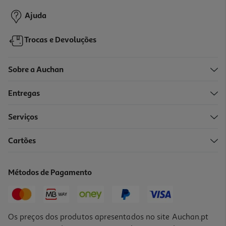
Promoção
Ajuda
Trocas e Devoluções
Sobre a Auchan
Entregas
-21%
Serviços
Cartões
Spray Óleo Solar Babaria Côco Bronze 200ml
53.75 €/Lt
Métodos de Pagamento
Price reduced from
to
13,60 €
10,75 €
Promoção
Os preços dos produtos apresentados no site Auchan.pt