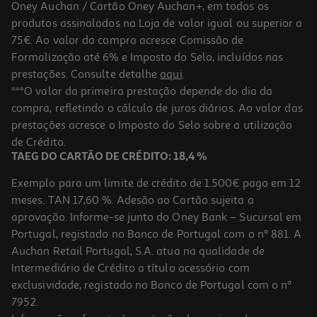
Oney Auchan / Cartão Oney Auchan+, em todos os
-23%
produtos assinalados na Loja de valor igual ou superior a
75€. Ao valor da compra acresce Comissão de
Formalização até 6% e Imposto do Selo, incluídos nas
prestações. Consulte detalhe
aqui
.
Spray Proteção Solar Babaria Aloe Bronze 200ml
***O valor da primeira prestação depende do dia da
compra, refletindo o cálculo de juros diários. Ao valor das
49.95 €/Lt
Price reduced from
to
prestações acresce o Imposto do Selo sobre a utilização
12,97 €
9,99 €
de Crédito.
Promoção
TAEG DO CARTÃO DE CRÉDITO: 18,4 %
Exemplo para um limite de crédito de 1.500€ pago em 12
meses. TAN 17,60 %. Adesão ao Cartão sujeita a
aprovação. Informe-se junto do Oney Bank – Sucursal em
Portugal, registado no Banco de Portugal com o nº 881. A
Auchan Retail Portugal, S.A. atua na qualidade de
Intermediário de Crédito a título acessório com
-35%
exclusividade, registado no Banco de Portugal com o nº
7952.