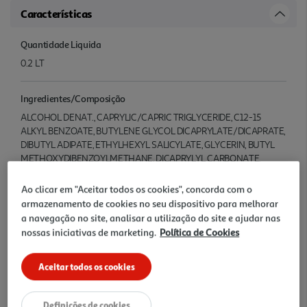
Características
Quantidade Liquida
0.2 LT
Ingredientes/Composição
ALCOHOL DENAT., CAPRYLIC/CAPRIC TRIGLYCERIDE, C12-15
ALKYL BENZOATE, BUTYLENE GLYCOL DICAPRYLATE/DICAPRATE,
DIBUTYL ADIPATE, ETHYLHEXYL SALICYLATE, GLYCERIN, BUTYL
METHOXYDIBENZOYLMETHANE, DICAPRYLYL CARBONATE,
ACRYLATES/OCTYLACRYLAMIDE COPOLYMER, ETHYLHE XYL
TRIAZONE, BIS-ETHYLHEXYLOXYPHENOL METHOXYPHENYL
Ao clicar em "Aceitar todos os cookies", concorda com o
TRIAZINE, DIETHYLAMINO HYDROXYBENZOYL HEXYL BENZOATE,
armazenamento de cookies no seu dispositivo para melhorar
GLYCYRRHETINIC ACID, TOCOPHERYL ACETATE, TOCOPHEROL,
a navegação no site, analisar a utilização do site e ajudar nas
AQUA, LIMONENE, LINALOOL, BENZYL ALCOHOL, ALPHA-
nossas iniciativas de marketing.
Política de Cookies
ISOMETHYL IONONE, CITRONELLOL, GERANIOL, ETHYL B
ENZOATE, METHYL BENZOATE, PARFUM
Aceitar todos os cookies
Conservação
Definições de cookies