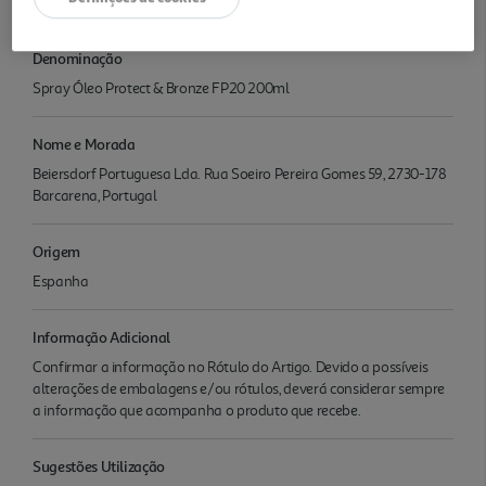
Ambiente
Denominação
Spray Óleo Protect & Bronze FP20 200ml
Nome e Morada
Beiersdorf Portuguesa Lda. Rua Soeiro Pereira Gomes 59, 2730-178
Barcarena, Portugal
Origem
Espanha
Informação Adicional
Confirmar a informação no Rótulo do Artigo. Devido a possíveis
alterações de embalagens e/ou rótulos, deverá considerar sempre
a informação que acompanha o produto que recebe.
Sugestões Utilização