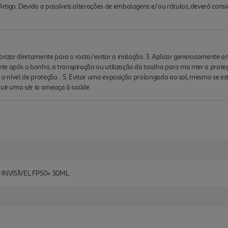
rtigo. Devido a possíveis alterações de embalagens e/ou rótulos, deverá cons
orizar diretamente para o rosto/evitar a inalação. 3. Aplicar generosamente an
e após o banho, a transpiração ou utilização da toalha para ma nter a proteção
e o nível de proteção. . 5. Evitar uma exposição prolongada ao sol, mesmo se es
tuir uma sér ia ameaça à saúde.
INVISÍVEL FP50+ 50ML