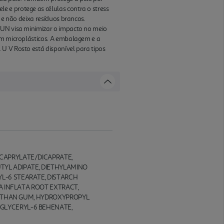
 e protege as células contra o stress
 e não deixa resíduos brancos.
 SUN visa minimizar o impacto no meio
tém microplásticos. A embalagem e a
 U V Rosto está disponível para tipos
ICAPRYLATE/DICAPRATE,
TYL ADIPATE, DIETHYLAMINO
L-6 STEARATE, DISTARCH
A INFLATA ROOT EXTRACT,
XANTHAN GUM, HYDROXYPROPYL
GLYCERYL-6 BEHENATE,