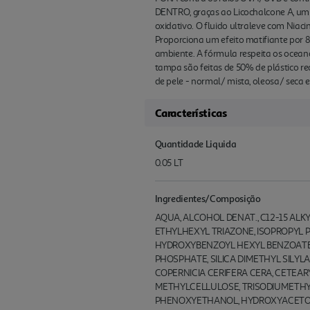
DENTRO, graças ao Licochalcone A, um p
oxidativo. O fluido ultraleve com Niaci
Proporciona um efeito matifiante por 
ambiente. A fórmula respeita os oceano
tampa são feitas de 50% de plástico re
de pele - normal/ mista, oleosa/ seca 
Características
Quantidade Liquida
0.05 LT
Ingredientes/Composição
AQUA, ALCOHOL DENAT., C12-15 AL
ETHYLHEXYL TRIAZONE, ISOPROPYL 
HYDROXYBENZOYL HEXYL BENZOATE, 
PHOSPHATE, SILICA DIMETHYL SILYL
COPERNICIA CERIFERA CERA, CETEA
METHYLCELLULOSE, TRISODIUMETHY
PHENOXYETHANOL, HYDROXYACETOP