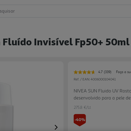
squisar
 Fluído Invisível Fp50+ 50ml
4.7
(339)
Faça a su
Leu
339
Ref. / EAN:
4006000104041
avaliações.
Link
NIVEA SUN Fluido UV Rosto D
para
desenvolvido para a pele del
a
mesma
pele saudável por FORA con
página.
275.8 €/Lt
Luz Visível de Alta Energia
Também protege a pele por
-40%
poderoso antioxidante natu
Next