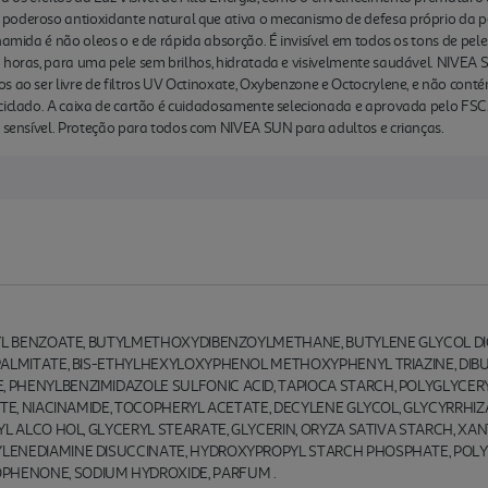
oderoso antioxidante natural que ativa o mecanismo de defesa próprio da pele
namida é não oleos o e de rápida absorção. É invisível em todos os tons de pele
8 horas, para uma pele sem brilhos, hidratada e visivelmente saudável. NIVEA
s ao ser livre de filtros UV Octinoxate, Oxybenzone e Octocrylene, e não con
ciclado. A caixa de cartão é cuidadosamente selecionada e aprovada pelo FSC.
e sensível. Proteção para todos com NIVEA SUN para adultos e crianças.
KYL BENZOATE, BUTYLMETHOXYDIBENZOYLMETHANE, BUTYLENE GLYCOL D
PALMITATE, BIS-ETHYLHEXYLOXYPHENOL METHOXYPHENYL TRIAZINE, DIBU
PHENYLBENZIMIDAZOLE SULFONIC ACID, TAPIOCA STARCH, POLYGLYCERY
ATE, NIACINAMIDE, TOCOPHERYL ACETATE, DECYLENE GLYCOL, GLYCYRRHIZ
RYL ALCO HOL, GLYCERYL STEARATE, GLYCERIN, ORYZA SATIVA STARCH, 
LENEDIAMINE DISUCCINATE, HYDROXYPROPYL STARCH PHOSPHATE, POLY
HENONE, SODIUM HYDROXIDE, PARFUM .