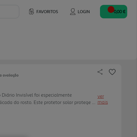
FAVORITOS
LOGIN
0,00 €
a avaliação
iário Invisível foi especialmente
ver
mais
icada do rosto. Este protetor solar protege a
tra os raios UVA/UVB e contra os efeitos da
, como o envelhecimento prematuro da pele.
 DENTRO, graças ao Licochalcone A, um
ral que ativa o mecanismo de defesa próprio