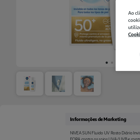
Ao cl
cooki
utili
Cook
Informações de Marketing
NIVEA SUN Fluido UV Rosto Diário Invis
FORA contra os raios UVA/UVB e contra