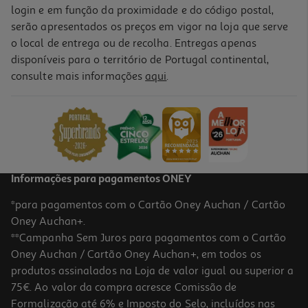
login e em função da proximidade e do código postal,
serão apresentados os preços em vigor na loja que serve
o local de entrega ou de recolha. Entregas apenas
disponíveis para o território de Portugal continental,
consulte mais informações
aqui
.
Informações para pagamentos ONEY
*para pagamentos com o Cartão Oney Auchan / Cartão
Oney Auchan+.
**Campanha Sem Juros para pagamentos com o Cartão
Oney Auchan / Cartão Oney Auchan+, em todos os
produtos assinalados na Loja de valor igual ou superior a
75€. Ao valor da compra acresce Comissão de
Formalização até 6% e Imposto do Selo, incluídos nas