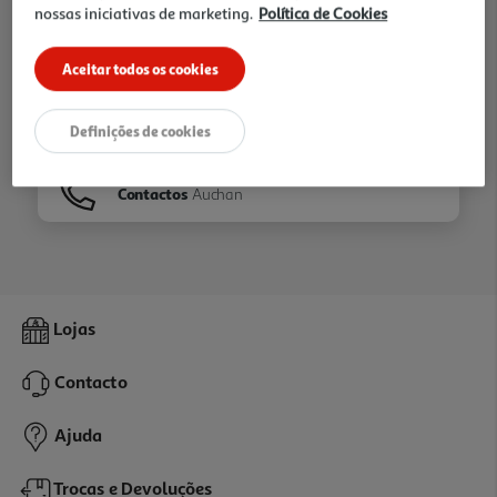
nossas iniciativas de marketing.
Política de Cookies
Ir para
Homepage
Aceitar todos os cookies
Veja os nossos
Folhetos
Definições de cookies
Contactos
Auchan
Lojas
Contacto
Ajuda
Trocas e Devoluções